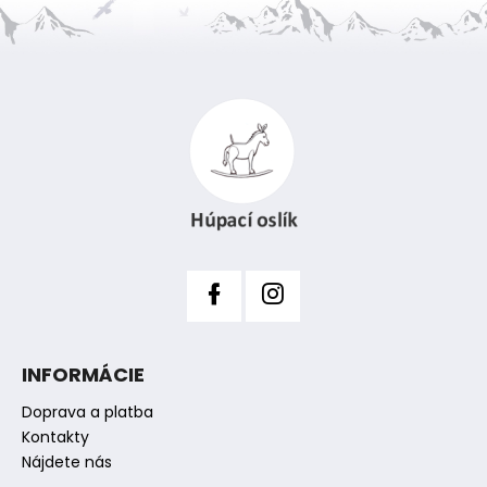
Z
á
p
ä
t
i
e
INFORMÁCIE
Doprava a platba
Kontakty
Nájdete nás