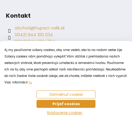
Kontakt
obchod
@
hupaci-oslik.sk
00421 944 100 034
00421 944 904 704
hupaci.oslik
Aj my používame súbory cookies, aby sme vedeli, ako to na našom webe žije.
dagmar.juricova
Súbory cookies nám pomáhajú vylepšiť Vám zážitok z prehliadania našich
webových stránok, ktoré prezentujú umeleckú a remeselnú tvorbu. Používame
ich na to, aby sme pochopili odkiaľ naši návštevníci prichádzajú. Neukladáme
PODMIENKY
do nich žiadne Vaše osobné údaje, ale ak chcete, môžete niektoré z nich vypnúť.
Obchodné podmienky
Viac informácií
tu
.
Odstúpenie od zmluvy
Odmietnuť cookies
Zásady spracovania a ochrany osobných údajov
Zásady používania súborov cookie
Prijať cookies
Nastavenie cookies
Vytvoril Shoptet
Copyright 2026
Húpací oslík
. Všetky práva vyhradené.