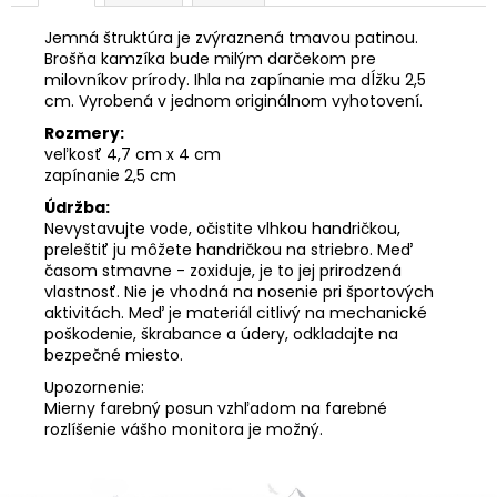
Jemná štruktúra je zvýraznená tmavou patinou.
Brošňa kamzíka bude milým darčekom pre
milovníkov prírody. Ihla na zapínanie ma dĺžku 2,5
cm. Vyrobená v jednom originálnom vyhotovení.
Rozmery:
veľkosť 4,7 cm x 4 cm
zapínanie 2,5 cm
Údržba:
Nevystavujte vode, očistite vlhkou handričkou,
preleštiť ju môžete handričkou na striebro. Meď
časom stmavne - zoxiduje, je to jej prirodzená
vlastnosť. Nie je vhodná na nosenie pri športových
aktivitách. Meď je materiál citlivý na mechanické
poškodenie, škrabance a údery, odkladajte na
bezpečné miesto.
Upozornenie:
Mierny farebný posun vzhľadom na farebné
rozlíšenie vášho monitora je možný.