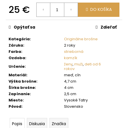
č
25 €
a
DO KOŠÍKA
m
Jednotková
e
cena:
Opýtať sa
Zdieľať
Kategória
:
Originálne brošne
Záruka
:
2 roky
Farba
:
strieborná
Ozdoba
:
kamzík
ženy
,
muži
,
deti od 6
Určenie
:
rokov
Materiál
:
meď, cín
Výška brošne
:
4,7 cm
Šírka brošne
:
4 cm
Zapínanie
:
2,5 cm
Miesto
:
Vysoké Tatry
Pôvod
:
Slovensko
Popis
Diskusia
Značka