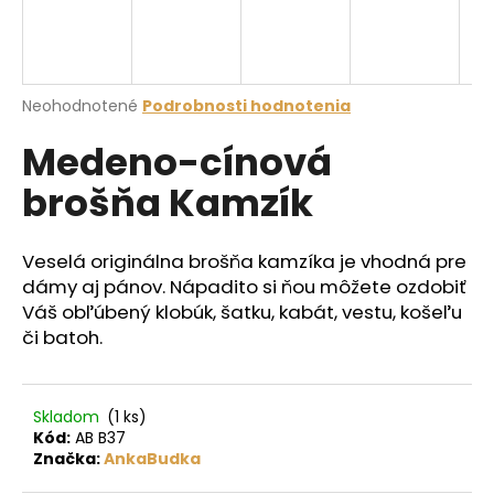
á
j
s
Priemerné
Neohodnotené
Podrobnosti hodnotenia
ť
hodnotenie
?
Medeno-cínová
produktu
je
brošňa Kamzík
0,0
z
5
hviezdičiek.
HĽADAŤ
Veselá originálna brošňa kamzíka je vhodná pre
dámy aj pánov. Nápadito si ňou môžete ozdobiť
Váš obľúbený klobúk, šatku, kabát, vestu, košeľu
či batoh.
O
d
p
Skladom
(1 ks)
o
Kód:
AB B37
r
Značka:
AnkaBudka
ú