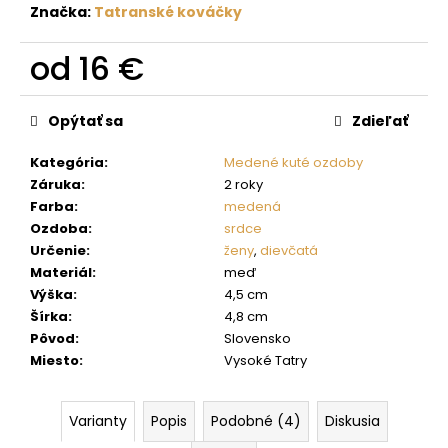
č
Značka:
Tatranské kováčky
a
m
od
16 €
e
Jednotková
cena:
Opýtať sa
Zdieľať
Kategória
:
Medené kuté ozdoby
Záruka
:
2 roky
Farba
:
medená
Ozdoba
:
srdce
Určenie
:
ženy
,
dievčatá
Materiál
:
meď
Výška
:
4,5 cm
Šírka
:
4,8 cm
Pôvod
:
Slovensko
Miesto
:
Vysoké Tatry
Varianty
Popis
Podobné (4)
Diskusia