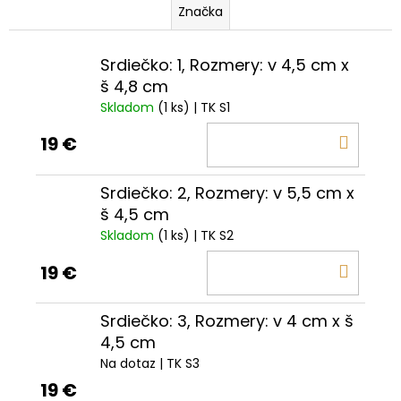
Značka
Srdiečko: 1, Rozmery: v 4,5 cm x
š 4,8 cm
Skladom
(1 ks)
| TK S1
DO
19 €
KOŠÍ
Srdiečko: 2, Rozmery: v 5,5 cm x
š 4,5 cm
Skladom
(1 ks)
| TK S2
DO
19 €
KOŠÍ
Srdiečko: 3, Rozmery: v 4 cm x š
4,5 cm
Na dotaz
| TK S3
19 €