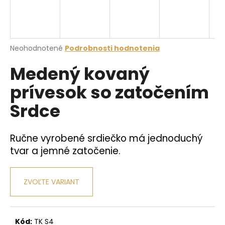
á
j
s
Priemerné
Neohodnotené
Podrobnosti hodnotenia
ť
hodnotenie
?
Medený kovaný
produktu
je
prívesok so zatočením
0,0
z
Srdce
5
hviezdičiek.
HĽADAŤ
Ručne vyrobené srdiečko má jednoduchý
tvar a jemné zatočenie.
O
d
p
ZVOĽTE VARIANT
o
r
ú
Kód:
TK S4