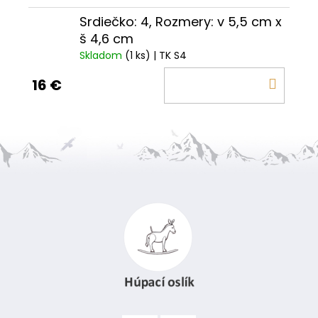
Srdiečko: 4, Rozmery: v 5,5 cm x
š 4,6 cm
Skladom
(1 ks)
| TK S4
DO
16 €
KOŠÍ
Z
á
p
ä
t
i
e