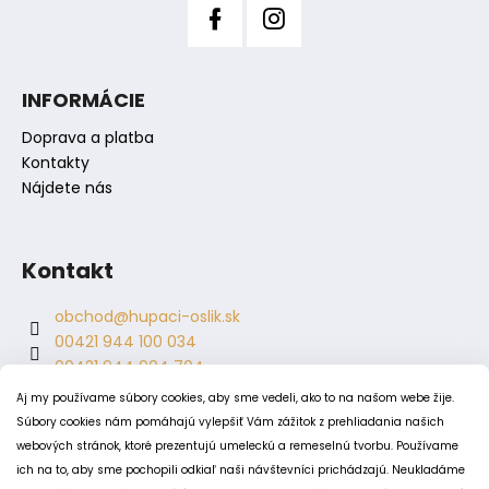
INFORMÁCIE
Doprava a platba
Kontakty
Nájdete nás
Kontakt
obchod
@
hupaci-oslik.sk
00421 944 100 034
00421 944 904 704
hupaci.oslik
Aj my používame súbory cookies, aby sme vedeli, ako to na našom webe žije.
dagmar.juricova
Súbory cookies nám pomáhajú vylepšiť Vám zážitok z prehliadania našich
webových stránok, ktoré prezentujú umeleckú a remeselnú tvorbu. Používame
ich na to, aby sme pochopili odkiaľ naši návštevníci prichádzajú. Neukladáme
PODMIENKY