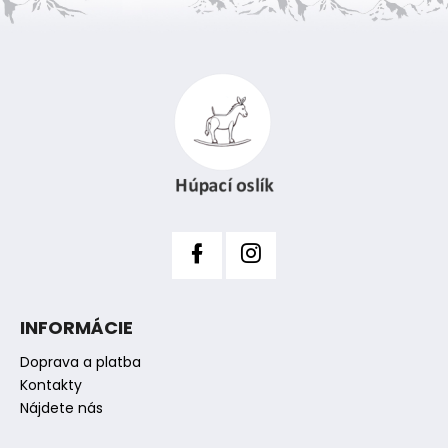
Z
á
p
ä
t
i
e
INFORMÁCIE
Doprava a platba
Kontakty
Nájdete nás