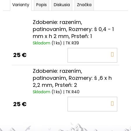
Varianty
Popis
Diskusia
Značka
Zdobenie: razením,
patinovaním, Rozmery: š 0,4 - 1
mm x h 2 mm, Prsteň: 1
Skladom
(1 ks)
| TK R39
DO
25 €
KOŠÍ
Zdobenie: razením,
patinovaním, Rozmery: š ,6 x h
2,2 mm, Prsteň: 2
Skladom
(1 ks)
| TK R40
DO
25 €
KOŠÍ