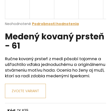
á
j
s
Priemerné
Neohodnotené
Podrobnosti hodnotenia
ť
hodnotenie
?
Medený kovaný prsteň
produktu
je
- 61
0,0
z
5
hviezdičiek.
HĽADAŤ
Ručne kovaný prsteň z medi pôsobí tajomne a
ušľachtilo vďaka jednoduchému a originálnemu
stvárneniu motívu hada. Ocenia ho ženy aj muži,
ktorí sa radi zdobia medenými šperkami.
O
d
p
ZVOĽTE VARIANT
o
r
ú
Kód:
TK R39