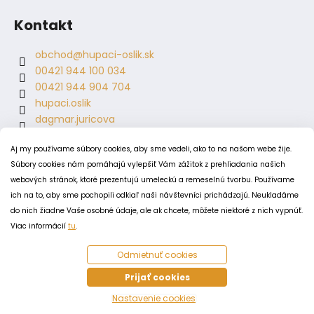
Kontakt
obchod
@
hupaci-oslik.sk
00421 944 100 034
00421 944 904 704
hupaci.oslik
dagmar.juricova
Aj my používame súbory cookies, aby sme vedeli, ako to na našom webe žije.
PODMIENKY
Súbory cookies nám pomáhajú vylepšiť Vám zážitok z prehliadania našich
webových stránok, ktoré prezentujú umeleckú a remeselnú tvorbu. Používame
Obchodné podmienky
ich na to, aby sme pochopili odkiaľ naši návštevníci prichádzajú. Neukladáme
Odstúpenie od zmluvy
do nich žiadne Vaše osobné údaje, ale ak chcete, môžete niektoré z nich vypnúť.
Zásady spracovania a ochrany osobných údajov
Viac informácií
tu
.
Zásady používania súborov cookie
Odmietnuť cookies
Prijať cookies
Vytvoril Shoptet
Nastavenie cookies
Copyright 2026
Húpací oslík
. Všetky práva vyhradené.