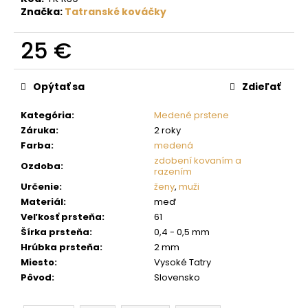
č
Značka:
Tatranské kováčky
a
m
25 €
e
Jednotková
cena:
Opýtať sa
Zdieľať
Kategória
:
Medené prstene
Záruka
:
2 roky
Farba
:
medená
zdobení kovaním a
Ozdoba
:
razením
Určenie
:
ženy
,
muži
Materiál
:
meď
Veľkosť prsteňa
:
61
Šírka prsteňa
:
0,4 - 0,5 mm
Hrúbka prsteňa
:
2 mm
Miesto
:
Vysoké Tatry
Pôvod
:
Slovensko