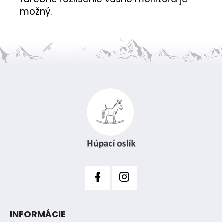
možný.
Z
á
p
ä
t
i
e
INFORMÁCIE