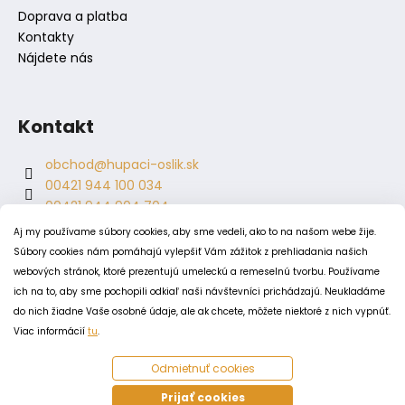
Doprava a platba
Kontakty
Nájdete nás
Kontakt
obchod
@
hupaci-oslik.sk
00421 944 100 034
00421 944 904 704
hupaci.oslik
Aj my používame súbory cookies, aby sme vedeli, ako to na našom webe žije.
dagmar.juricova
Súbory cookies nám pomáhajú vylepšiť Vám zážitok z prehliadania našich
webových stránok, ktoré prezentujú umeleckú a remeselnú tvorbu. Používame
ich na to, aby sme pochopili odkiaľ naši návštevníci prichádzajú. Neukladáme
PODMIENKY
do nich žiadne Vaše osobné údaje, ale ak chcete, môžete niektoré z nich vypnúť.
Obchodné podmienky
Viac informácií
tu
.
Odstúpenie od zmluvy
Odmietnuť cookies
Zásady spracovania a ochrany osobných údajov
Zásady používania súborov cookie
Prijať cookies