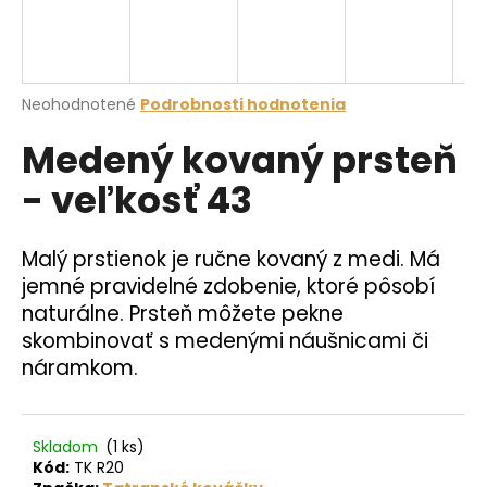
á
j
s
Priemerné
Neohodnotené
Podrobnosti hodnotenia
ť
hodnotenie
?
Medený kovaný prsteň
produktu
je
- veľkosť 43
0,0
z
5
hviezdičiek.
HĽADAŤ
Malý prstienok je ručne kovaný z medi. Má
jemné pravidelné zdobenie, ktoré pôsobí
naturálne. Prsteň môžete pekne
skombinovať s medenými náušnicami či
O
náramkom.
d
p
o
r
Skladom
(1 ks)
ú
Kód:
TK R20