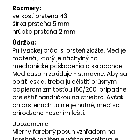
Rozmery:
veľkosť prsteňa 43
šírka prsteňa 5 mm
hrúbka prsteňa 2 mm
Údržba:
Pri fyzickej práci si prsteň zložte. Meď je
materiál, ktorý je náchylný na
mechanické poškodenia a škrabance.
Meď časom zoxiduje - stmavne. Aby sa
opäť leskla, treba ju očistiť brúsnym
papierom zrnitosťou 150/200, prípadne
preleštiť handričkou na striebro. Avšak
pri prsteňoch to nie je nutné, meď sa
prirodzene nosením leští.
Upozornenie:
Mierny farebný posun vzhľadom na
farebné rozlíšenie vášho monitora je