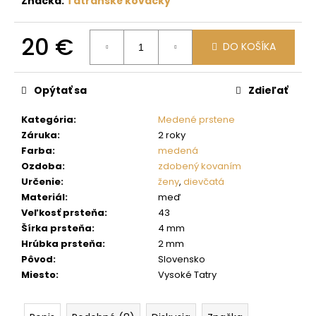
č
Značka:
Tatranské kováčky
a
m
20 €
e
DO KOŠÍKA
Jednotková
cena:
Opýtať sa
Zdieľať
Kategória
:
Medené prstene
Záruka
:
2 roky
Farba
:
medená
Ozdoba
:
zdobený kovaním
Určenie
:
ženy
,
dievčatá
Materiál
:
meď
Veľkosť prsteňa
:
43
Šírka prsteňa
:
4 mm
Hrúbka prsteňa
:
2 mm
Pôvod
:
Slovensko
Miesto
:
Vysoké Tatry