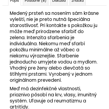
Popis
Podobné (8)
Diskusia
Značka
Medený prsteň sa nosením sám krásne
vyleští, nie je preto nutná špeciálna
starostlivosť. Pri kontakte s pokožkou ju
môže meď prirodzene sfarbiť do
zelena. Intenzita sfarbenia je
individuálna. Niekomu meď sfarbí
pokožku minimálne až vôbec a
niekomu výraznejšie. Sfarbenie
jednoducho umyjete vodou a mydlom.
Vhodný pre ženy alebo dievčatá so
štíhlymi prstami. Vyrobený v jednom
originálnom prevedení.
Meď má dezinfekčné vlastnosti,
priaznivo pôsobí na krv, vlasy, imunitný
systém. Uľavuje od reumatizmu a
artritídy.