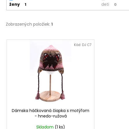
ženy
deti
1
0
Zobrazených položiek:
1
V
ý
Kód:
DJ C7
p
i
s
p
r
o
d
u
Dámska háčkovaná čiapka s motýľom
k
- hnedo-ružová
t
o
Skladom
(1 ks)