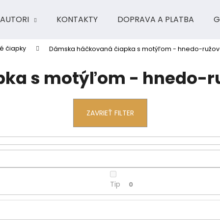
AUTORI
KONTAKTY
DOPRAVA A PLATBA
G
é čiapky
Dámska háčkovaná čiapka s motýľom - hnedo-ružo
Čo potrebujete nájsť?
ka s motýľom - hnedo-r
HĽADAŤ
ZAVRIEŤ FILTER
Odporúčame
Tip
0