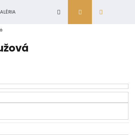
Hľadať
Prihlásenie
Nákupný
ALÉRIA
košík
vá
užová