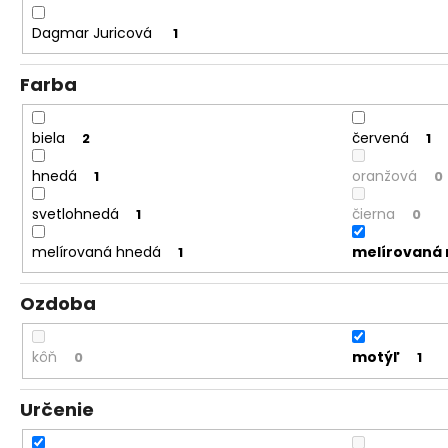
Dagmar Juricová
1
Farba
biela
červená
2
1
hnedá
oranžová
1
0
svetlohnedá
čierna
1
0
melírovaná hnedá
melírovaná 
1
Ozdoba
kôň
motýľ
0
1
Určenie