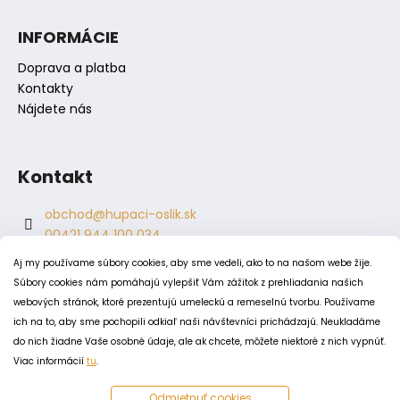
č
a
INFORMÁCIE
m
e
Doprava a platba
Kontakty
Nájdete nás
Kontakt
obchod
@
hupaci-oslik.sk
00421 944 100 034
00421 944 904 704
Aj my používame súbory cookies, aby sme vedeli, ako to na našom webe žije.
hupaci.oslik
Súbory cookies nám pomáhajú vylepšiť Vám zážitok z prehliadania našich
dagmar.juricova
webových stránok, ktoré prezentujú umeleckú a remeselnú tvorbu. Používame
ich na to, aby sme pochopili odkiaľ naši návštevníci prichádzajú. Neukladáme
do nich žiadne Vaše osobné údaje, ale ak chcete, môžete niektoré z nich vypnúť.
PODMIENKY
Viac informácií
tu
.
Obchodné podmienky
Odmietnuť cookies