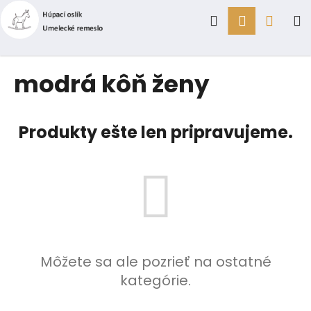
K
Prejsť
Hľadať
Prihlásen
Náku
M
na
o
obsah
Späť
Späť
š
í
košík
Č
modrá kôň ženy
k
o
p
o
Produkty ešte len pripravujeme.
t
r
e
b
u
j
e
Môžete sa ale pozrieť na ostatné
t
kategórie.
e
n