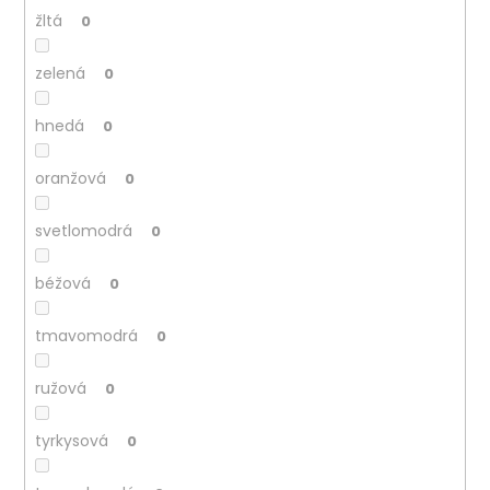
žltá
0
zelená
0
hnedá
0
oranžová
0
svetlomodrá
0
béžová
0
tmavomodrá
0
ružová
0
tyrkysová
0