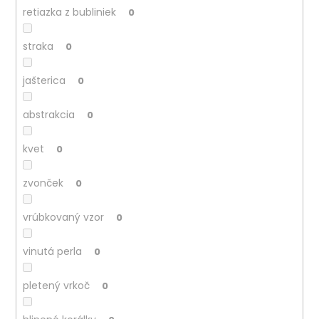
retiazka z bubliniek
0
straka
0
jašterica
0
abstrakcia
0
kvet
0
zvonček
0
vrúbkovaný vzor
0
vinutá perla
0
pletený vrkoč
0