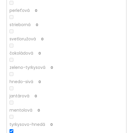
perleťová
0
strieborná
0
svetloružová
0
čokoládová
0
zeleno-tyrkysová
0
hnedo-sivá
0
jantárová
0
mentolová
0
tyrkysovo-hnedá
0