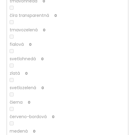
tmavohnedá
0
číra transparentná
0
tmavozelená
0
fialová
0
svetlohnedá
0
zlatá
0
svetlozelená
0
čierna
0
červeno-bordová
0
medená
0