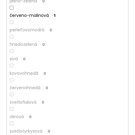
jasno-zelená
0
červeno-malinová
1
perleťovomodrá
0
hnedozelená
0
sivá
0
kovovohnedá
0
červenohnedá
0
svetlofialová
0
okrová
0
svetlotyrkysová
0