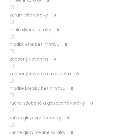
hlinené korálky
0
keramické korálky
0
malé sklené korálky
0
hladký vzor bez motívu
0
zdobený kovaním
0
zdobený kovaním a razením
0
hladké korálky bez motívu
0
ručne zdobené a glazované korálky
0
ručne glazované korálky
0
ručne glazúrované korálky
0