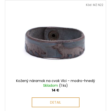
V
Kód:
MZ N22
ý
p
i
s
p
r
o
d
u
k
t
o
Kožený náramok na cvok Vlci - modro-hnedý
v
Skladom
(1 ks)
14 €
DETAIL