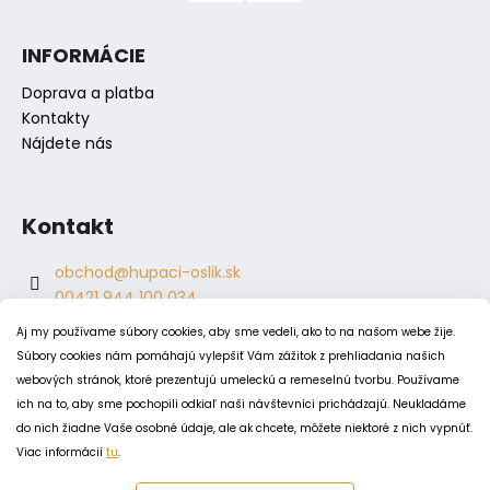
i
s
INFORMÁCIE
u
Doprava a platba
Kontakty
Nájdete nás
Kontakt
obchod
@
hupaci-oslik.sk
00421 944 100 034
00421 944 904 704
Aj my používame súbory cookies, aby sme vedeli, ako to na našom webe žije.
hupaci.oslik
Súbory cookies nám pomáhajú vylepšiť Vám zážitok z prehliadania našich
dagmar.juricova
webových stránok, ktoré prezentujú umeleckú a remeselnú tvorbu. Používame
ich na to, aby sme pochopili odkiaľ naši návštevníci prichádzajú. Neukladáme
do nich žiadne Vaše osobné údaje, ale ak chcete, môžete niektoré z nich vypnúť.
PODMIENKY
Viac informácií
tu
.
Obchodné podmienky