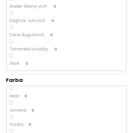
Ateliér Sklený vrch
0
Dagmar Juricová
0
Dana Augustová
0
Tatranské kováčky
0
Zeze
0
Farba
biela
0
červená
0
modrá
0