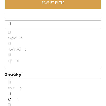
č
ZAVRIEŤ FILTER
a
m
e
Akcia
0
Novinka
0
Tip
0
Značky
A&T
0
ARI
1