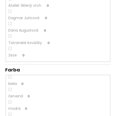
Ateliér Sklený vrch
0
Dagmar Juricová
0
Dana Augustová
0
Tatranské kováčky
0
Zeze
0
Farba
biela
0
červená
0
modrá
0