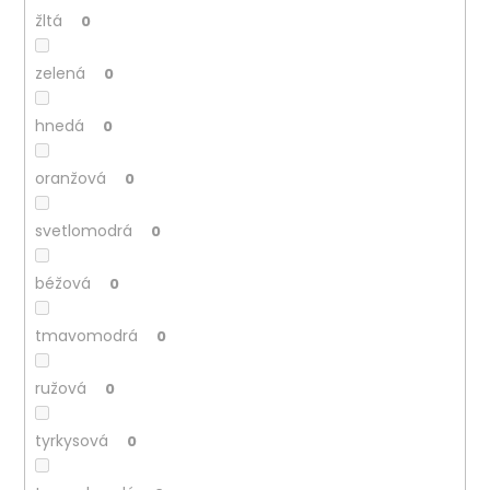
žltá
0
zelená
0
hnedá
0
oranžová
0
svetlomodrá
0
béžová
0
tmavomodrá
0
ružová
0
tyrkysová
0