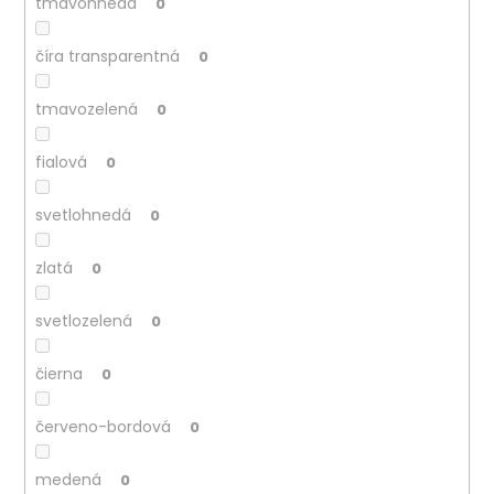
tmavohnedá
0
číra transparentná
0
tmavozelená
0
fialová
0
svetlohnedá
0
zlatá
0
svetlozelená
0
čierna
0
červeno-bordová
0
medená
0