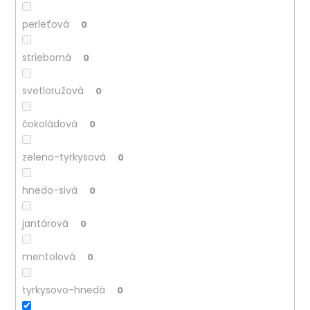
perleťová
0
strieborná
0
svetloružová
0
čokoládová
0
zeleno-tyrkysová
0
hnedo-sivá
0
jantárová
0
mentolová
0
tyrkysovo-hnedá
0