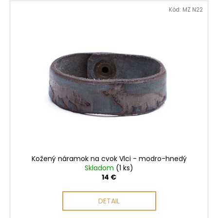
V
Kód:
MZ N22
ý
p
i
s
p
r
o
d
u
k
t
o
Kožený náramok na cvok Vlci - modro-hnedý
v
Skladom
(1 ks)
14 €
DETAIL