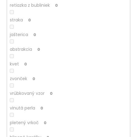
retiazka z bubliniek
0
straka
0
jašterica
0
abstrakcia
0
kvet
0
zvonček
0
vrúbkovaný vzor
0
vinutá perla
0
pletený vrkoč
0