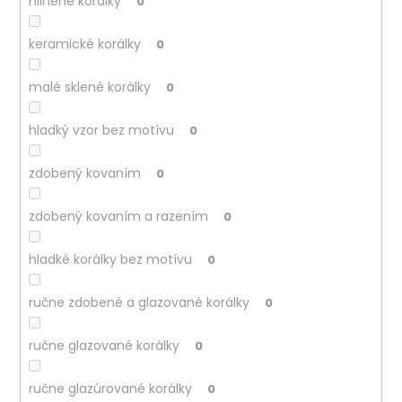
hlinené korálky
0
keramické korálky
0
malé sklené korálky
0
hladký vzor bez motívu
0
zdobený kovaním
0
zdobený kovaním a razením
0
hladké korálky bez motívu
0
ručne zdobené a glazované korálky
0
ručne glazované korálky
0
ručne glazúrované korálky
0