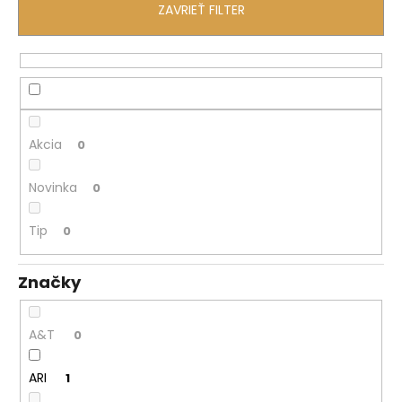
č
ZAVRIEŤ FILTER
a
m
e
Akcia
0
Novinka
0
Tip
0
Značky
A&T
0
ARI
1