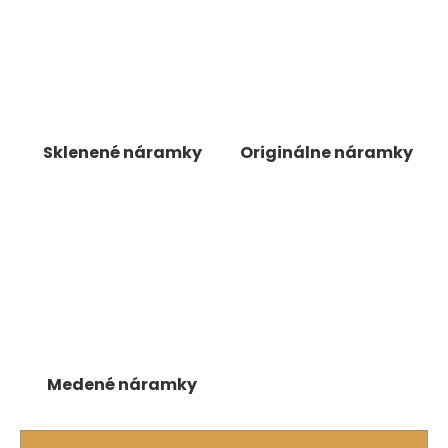
á
j
s
ť
?
Sklenené náramky
Originálne náramky
HĽADAŤ
O
d
p
o
Medené náramky
r
ú