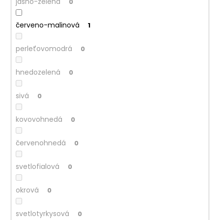
jasno-zelená
0
červeno-malinová
1
perleťovomodrá
0
hnedozelená
0
sivá
0
kovovohnedá
0
červenohnedá
0
svetlofialová
0
okrová
0
svetlotyrkysová
0