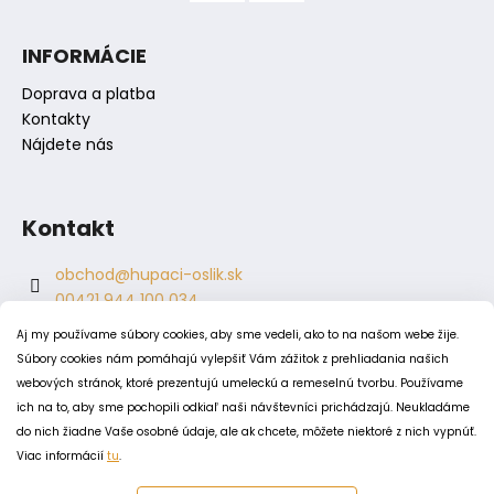
i
s
INFORMÁCIE
u
Doprava a platba
Kontakty
Nájdete nás
Kontakt
obchod
@
hupaci-oslik.sk
00421 944 100 034
00421 944 904 704
Aj my používame súbory cookies, aby sme vedeli, ako to na našom webe žije.
hupaci.oslik
Súbory cookies nám pomáhajú vylepšiť Vám zážitok z prehliadania našich
dagmar.juricova
webových stránok, ktoré prezentujú umeleckú a remeselnú tvorbu. Používame
ich na to, aby sme pochopili odkiaľ naši návštevníci prichádzajú. Neukladáme
do nich žiadne Vaše osobné údaje, ale ak chcete, môžete niektoré z nich vypnúť.
PODMIENKY
Viac informácií
tu
.
Obchodné podmienky