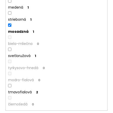
medená
1
strieborná
1
mosadzná
1
biela-mliečna
0
svetloružová
1
tyrkysovo-hnedá
0
modro-fialová
0
tmavofialová
2
čiernošedá
0