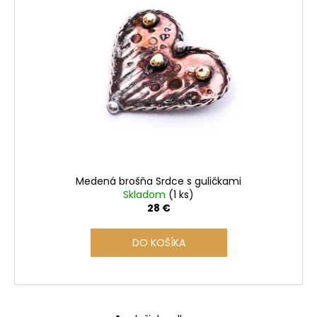
i
s
p
r
o
d
u
k
t
o
Medená brošňa Srdce s guličkami
v
Skladom
(1 ks)
28 €
DO KOŠÍKA