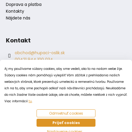
Doprava a platba
Kontakty
Nájdete nás
Kontakt
obchod
@
hupaci-oslik.sk
00421 944 100 034
00421 944 904 704
Aj my používame súbory cookies, aby sme vedeli, ako to na našom webe žije.
hupaci.oslik
Súbory cookies nám pomáhajú vylepšiť Vám zážitok z prehliadania našich
dagmar.juricova
webových stránok, ktoré prezentujú umeleckú a remeselnú tvorbu. Používame
ich na to, aby sme pochopili odkiaľ naši návštevníci prichádzajú. Neukladáme
do nich žiadne Vaše osobné údaje, ale ak chcete, môžete niektoré z nich vypnúť.
PODMIENKY
Viac informácií
tu
.
Obchodné podmienky
Odmietnuť cookies
Odstúpenie od zmluvy
Zásady spracovania a ochrany osobných údajov
Prijať cookies
Zásady používania súborov cookie
Nastavenie cookies