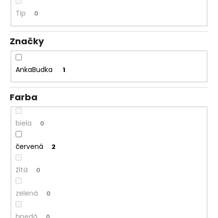
á
Tip
0
j
s
Značky
ť
?
AnkaBudka
1
Farba
HĽADAŤ
biela
0
červená
2
O
d
žltá
0
p
o
zelená
0
r
ú
hnedá
0