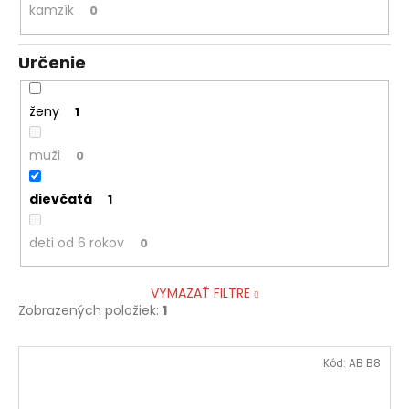
kamzík
0
Určenie
ženy
1
muži
0
dievčatá
1
deti od 6 rokov
0
VYMAZAŤ FILTRE
Zobrazených položiek:
1
V
Kód:
AB B8
ý
p