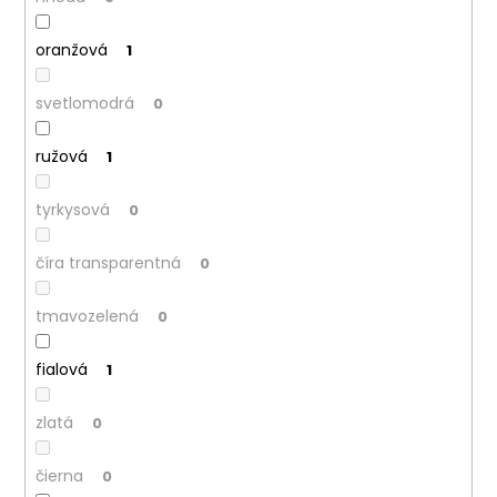
č
a
m
oranžová
1
e
svetlomodrá
0
ružová
1
tyrkysová
0
číra transparentná
0
tmavozelená
0
fialová
1
zlatá
0
čierna
0