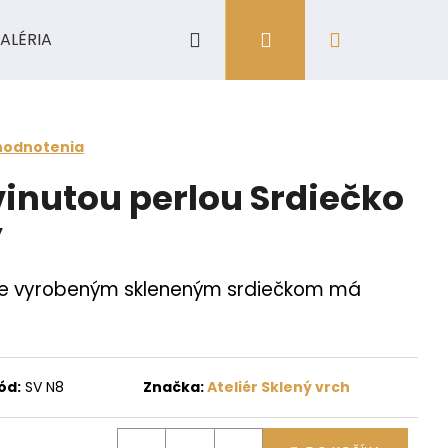
Hľadať
Prihlásenie
Nákupný
ALÉRIA
košík
hodnotenia
inutou perlou Srdiečko
ý
e vyrobeným skleneným srdiečkom má
ód:
SV N8
Značka:
Ateliér Sklený vrch