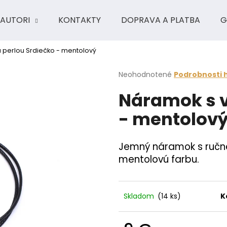
AUTORI
KONTAKTY
DOPRAVA A PLATBA
G
 perlou Srdiečko - mentolový
Čo potrebujete nájsť?
Priemerné
Neohodnotené
Podrobnosti 
hodnotenie
Náramok s v
produktu
HĽADAŤ
je
- mentolov
0,0
z
5
Odporúčame
hviezdičiek.
Jemný náramok s ručn
mentolovú farbu.
Skladom
(14 ks)
K