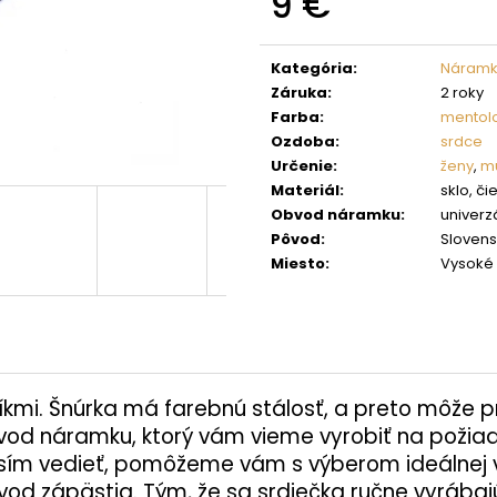
9 €
Jednotková
cena:
Kategória
:
Náramk
Záruka
:
2 roky
Farba
:
mentol
Ozdoba
:
srdce
Určenie
:
ženy
,
mu
Materiál
:
sklo, či
Obvod náramku
:
univerz
Pôvod
:
Sloven
Miesto
:
Vysoké 
íkmi. Šnúrka má farebnú stálosť, a preto môže pr
obvod náramku, ktorý vám vieme vyrobiť na poži
sím vedieť, pomôžeme vám s výberom ideálnej ve
d zápästia. Tým, že sa srdiečka ručne vyrábajú