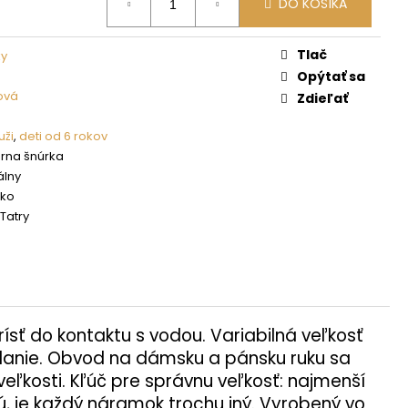
DO KOŠÍKA
Tlač
y
Opýtať sa
ová
Zdieľať
ži
,
deti od 6 rokov
erna šnúrka
álny
sko
Tatry
ísť do kontaktu s vodou. Variabilná veľkosť
adanie. Obvod na dámsku a pánsku ruku sa
ľkosti. Kľúč pre správnu veľkosť: najmenší
, je každý náramok trochu iný. Vyrobený vo