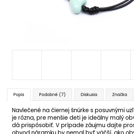
Popis
Podobné (7)
Diskusia
Značka
Navlečené na čiernej šnúrke s posuvnými uzl
je rôzna, pre menšie deti je ideálny malý 
dá prispôsobiť. V prípade záujmu dajte pro
obvod náramku by nemal byť väčší, ako obvo