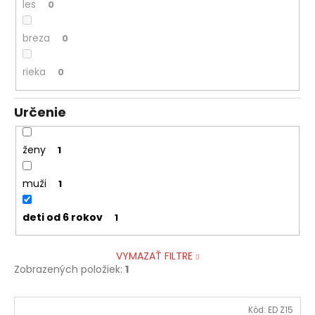
les
0
breza
0
rieka
0
Určenie
ženy
1
muži
1
deti od 6 rokov
1
VYMAZAŤ FILTRE
Zobrazených položiek:
1
V
Kód:
ED Z15