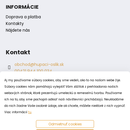
s
INFORMÁCIE
u
Doprava a platba
Kontakty
Nájdete nás
Kontakt
obchod
@
hupaci-oslik.sk
00421 944 100 034
00421 944 904 704
Aj my používame súbory cookies, aby sme vedeli, ako to na našom webe žije.
hupaci.oslik
Súbory cookies nám pomáhajú vylepšiť Vám zážitok z prehliadania našich
dagmar.juricova
webových stránok, ktoré prezentujú umeleckú a remeselnú tvorbu. Používame
ich na to, aby sme pochopili odkiaľ naši návštevníci prichádzajú. Neukladáme
do nich žiadne Vaše osobné údaje, ale ak chcete, môžete niektoré z nich vypnúť.
PODMIENKY
Viac informácií
tu
.
Obchodné podmienky
Odmietnuť cookies
Odstúpenie od zmluvy