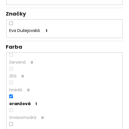
á
Značky
j
s
ť
Eva Dušejovská
1
?
Farba
červená
0
HĽADAŤ
žltá
0
hnedá
0
O
d
p
oranžová
1
o
r
tmavomodrá
0
ú