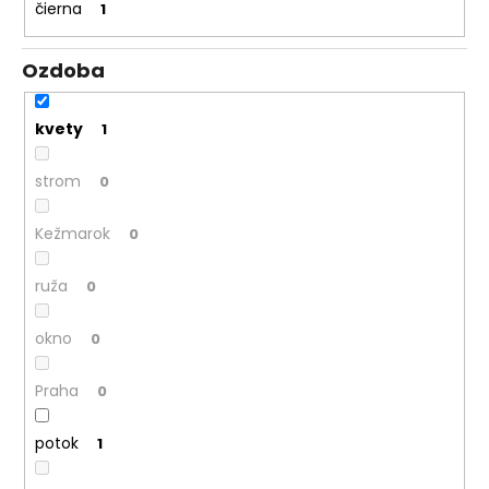
č
čierna
1
a
m
Ozdoba
e
kvety
1
strom
0
Kežmarok
0
ruža
0
okno
0
Praha
0
potok
1