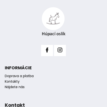
Z
c
i
á
e
p
p
ä
r
t
v
i
k
y
e
v
ý
p
i
s
INFORMÁCIE
u
Doprava a platba
Kontakty
Nájdete nás
Kontakt