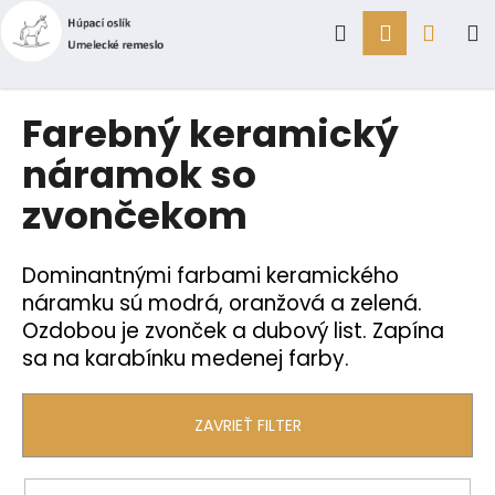
K
Prejsť
Hľadať
Prihlásen
Náku
M
na
o
obsah
Späť
Späť
š
í
košík
Č
Farebný keramický
k
o
náramok so
p
zvončekom
o
t
r
Dominantnými farbami keramického
e
náramku sú modrá, oranžová a zelená.
b
Ozdobou je zvonček a dubový list. Zapína
u
sa na karabínku medenej farby.
j
e
ZAVRIEŤ FILTER
t
e
n