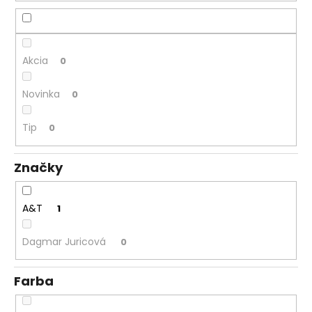
á
j
s
Akcia
0
ť
?
Novinka
0
Tip
0
HĽADAŤ
Značky
A&T
1
O
d
Dagmar Juricová
0
p
o
Farba
r
ú