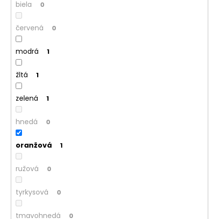
č
biela
0
a
m
červená
0
e
modrá
1
žltá
1
zelená
1
hnedá
0
oranžová
1
ružová
0
tyrkysová
0
tmavohnedá
0