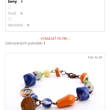
ženy
1
muži
0
dievčatá
0
VYMAZAŤ FILTRE
Zobrazených položiek:
1
V
Kód:
AL N3
ý
p
i
s
p
r
o
d