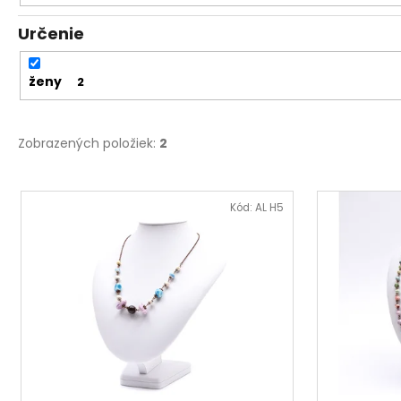
Určenie
ženy
2
Zobrazených položiek:
2
V
ý
Kód:
AL H5
p
i
s
p
r
o
d
u