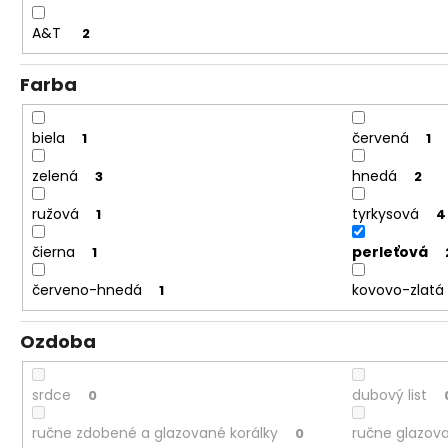
A&T
2
Farba
biela
červená
1
1
zelená
hnedá
3
2
ružová
tyrkysová
1
4
čierna
perleťová
1
červeno-hnedá
kovovo-zlatá
1
Ozdoba
srdce
dubový list
0
ručne zdobené a glazované korálky
ručne glazova
0