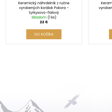
Keramický náhrdelník z ručne
Kerami
k
vyrobených korálok Pokora -
vyroben
t
tyrkysovo-fialový
o
Skladom
(1 ks)
22 €
v
DO KOŠÍKA