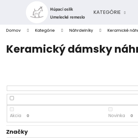
K
Prejsť
na
o
KATEGÓRIE
obsah
Späť
Späť
š
do
do
í
Domov
Kategórie
Náhrdelníky
Keramické náhr
k
obchodu
obchodu
Keramický dámsky náhr
Akcia
Novinka
0
0
Značky