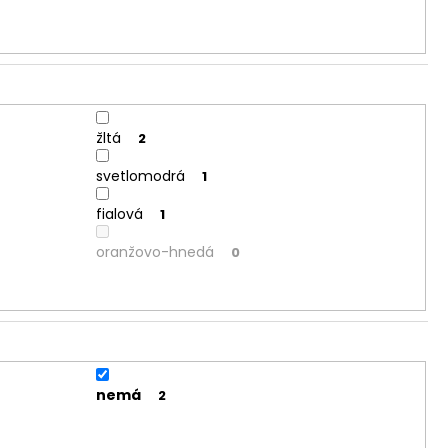
žltá
2
svetlomodrá
1
fialová
1
oranžovo-hnedá
0
nemá
2