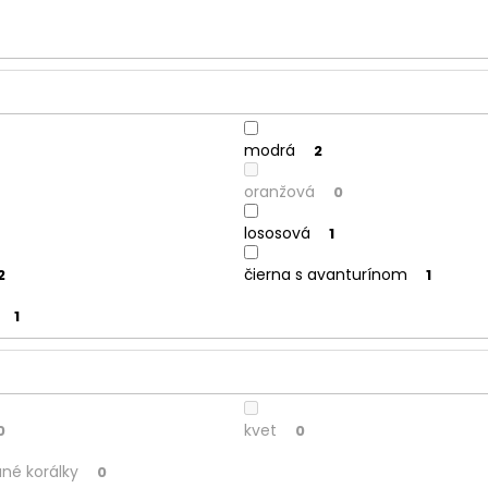
modrá
2
oranžová
0
lososová
1
čierna s avanturínom
2
1
1
kvet
0
0
né korálky
0