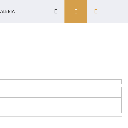
Hľadať
Prihlásenie
Nákupný
ALÉRIA
košík