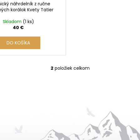
cký náhrdelník z ručne
ých korálok Kvety Tatier
Skladom
(1 ks)
40 €
DO KOŠÍKA
2
položiek celkom
O
v
l
á
d
a
c
i
e
p