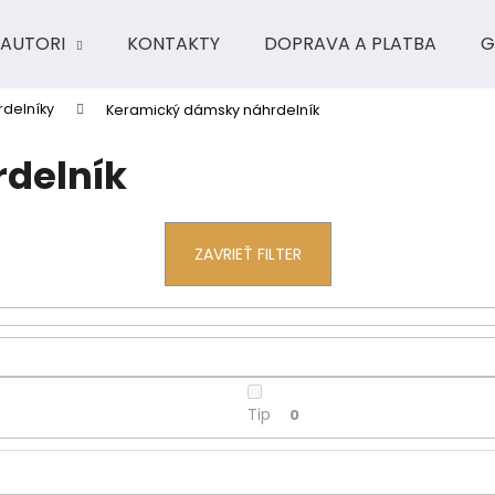
AUTORI
KONTAKTY
DOPRAVA A PLATBA
G
delníky
Keramický dámsky náhrdelník
Čo potrebujete nájsť?
delník
HĽADAŤ
ZAVRIEŤ FILTER
Odporúčame
Tip
0