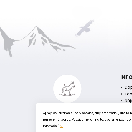
Z
á
INF
p
Dop
ä
Kon
t
Náj
i
e
Aj my používame súbory cookies, aby sme vedeli, ako to 
remeselnú tvorbu. Používame ich na to, aby sme pochopili
informácií
tu
.