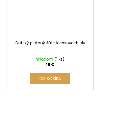
Detský pletený šál - lososovo-biely
Skladom
(1 ks)
15 €
DO KOŠÍKA