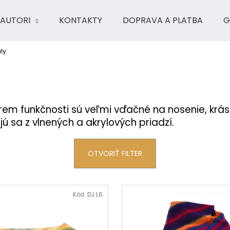
AUTORI
KONTAKTY
DOPRAVA A PLATBA
G
ly
Čo potrebujete nájsť?
HĽADAŤ
krem funkčnosti sú veľmi vďačné na nosenie, krá
 sa z vlnených a akrylových priadzí.
Odporúčame
OTVORIŤ FILTER
Kód:
DJ L6