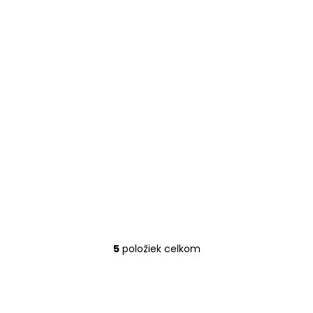
5
položiek celkom
O
v
l
á