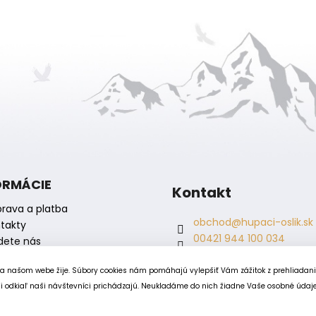
d
a
c
i
e
p
r
v
k
y
v
ý
ORMÁCIE
p
Kontakt
i
rava a platba
s
obchod
@
hupaci-oslik.sk
takty
u
00421 944 100 034
dete nás
00421 944 904 704
hupaci.oslik
na našom webe žije. Súbory cookies nám pomáhajú vylepšiť Vám zážitok z prehliadan
dagmar.juricova
 odkiaľ naši návštevníci prichádzajú. Neukladáme do nich žiadne Vaše osobné údaje, 