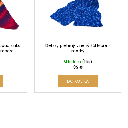
ápad slnka
Detský pletený vlnený šál More -
o-modro-
modrý
Skladom
(1 ks)
35 €
DO KOŠÍKA