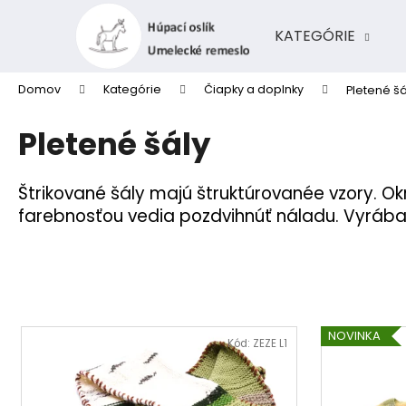
K
Prejsť
na
o
KATEGÓRIE
obsah
Späť
Späť
š
do
do
í
Domov
Kategórie
Čiapky a doplnky
Pletené šá
k
obchodu
obchodu
Pletené šály
Štrikované šály majú štruktúrovanée vzory. O
farebnosťou vedia pozdvihnúť náladu. Vyrábajú
V
NOVINKA
ý
Kód:
ZEZE L1
p
i