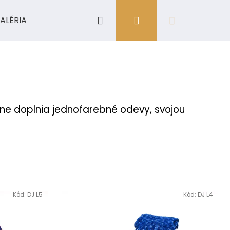
Hľadať
Prihlásenie
Nákupný
ALÉRIA
košík
sne doplnia jednofarebné odevy, svojou
Kód:
DJ L5
Kód:
DJ L4