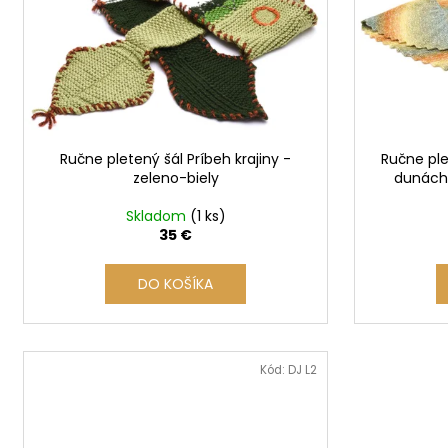
s
p
r
o
d
u
Ručne pletený šál Príbeh krajiny -
Ručne ple
k
zeleno-biely
dunách 
t
o
Skladom
(1 ks)
35 €
v
DO KOŠÍKA
Kód:
DJ L2