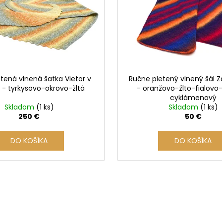
tená vlnená šatka Vietor v
Ručne pletený vlnený šál Z
- tyrkysovo-okrovo-žltá
- oranžovo-žlto-fialov
cyklámenový
Skladom
(1 ks)
Skladom
(1 ks)
250 €
50 €
DO KOŠÍKA
DO KOŠÍKA