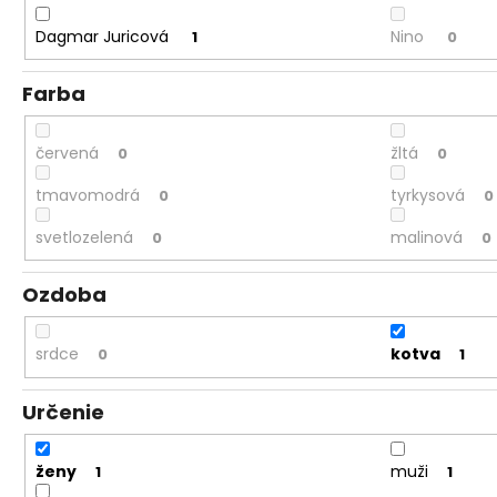
Dagmar Juricová
Nino
1
0
Farba
červená
žltá
0
0
tmavomodrá
tyrkysová
0
0
svetlozelená
malinová
0
0
Ozdoba
srdce
kotva
0
1
Určenie
ženy
muži
1
1