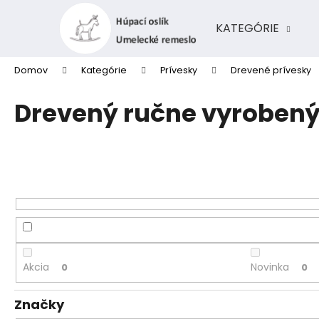
K
Prejsť
na
o
KATEGÓRIE
obsah
Späť
Späť
š
do
do
í
Domov
Kategórie
Prívesky
Drevené prívesky
k
obchodu
obchodu
Drevený ručne vyrobený
Akcia
Novinka
0
0
Značky