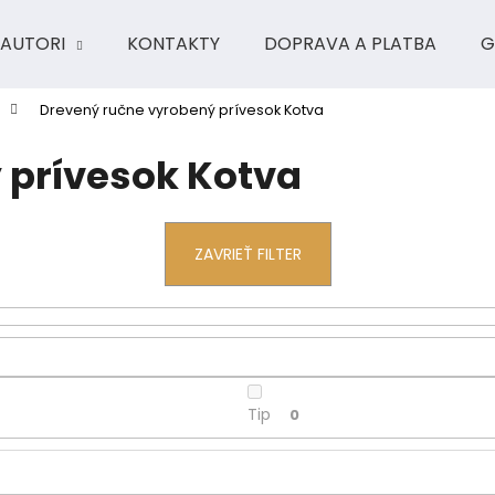
AUTORI
KONTAKTY
DOPRAVA A PLATBA
G
Drevený ručne vyrobený prívesok Kotva
Čo potrebujete nájsť?
 prívesok Kotva
HĽADAŤ
ZAVRIEŤ FILTER
Odporúčame
Tip
0