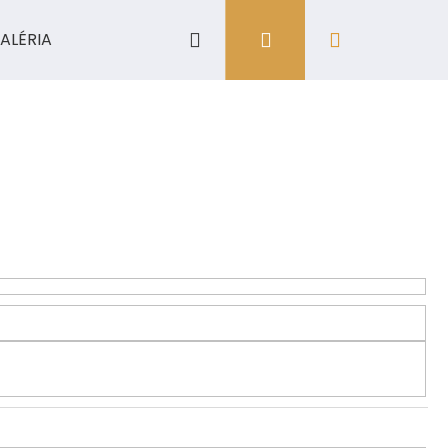
Hľadať
Prihlásenie
Nákupný
ALÉRIA
košík