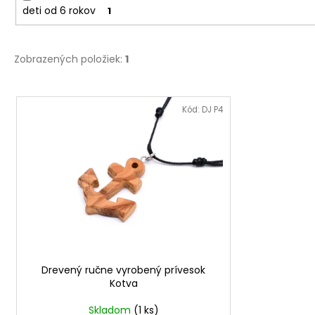
deti od 6 rokov
1
Zobrazených položiek:
1
V
ý
Kód:
DJ P4
p
i
s
p
r
o
d
u
Drevený ručne vyrobený prívesok
k
Kotva
t
o
Skladom
(1 ks)