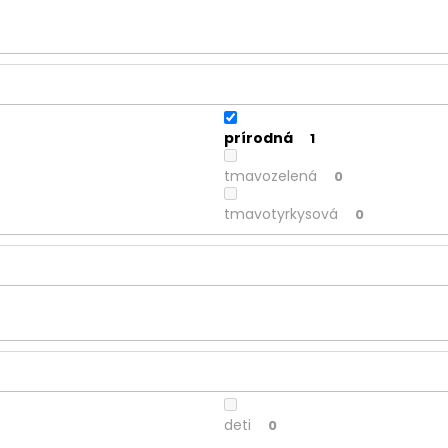
prírodná
1
tmavozelená
0
tmavotyrkysová
0
deti
0