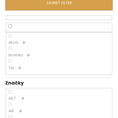
č
ZAVRIEŤ FILTER
a
m
e
Akcia
0
Novinka
0
Tip
0
Značky
A&T
0
ARI
0