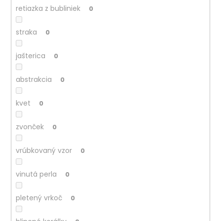
retiazka z bubliniek
0
straka
0
jašterica
0
abstrakcia
0
kvet
0
zvonček
0
vrúbkovaný vzor
0
vinutá perla
0
pletený vrkoč
0