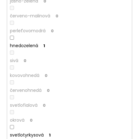
jasno-zelená
0
červeno-malinová
0
perleťovomodrá
0
hnedozelená
1
sivá
0
kovovohnedá
0
červenohnedá
0
svetlofialová
0
okrová
0
svetlotyrkysová
1