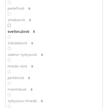
perleťová
0
strieborná
0
svetloružová
1
čokoládová
0
zeleno-tyrkysová
0
hnedo-sivá
0
jantárová
0
mentolová
0
tyrkysovo-hnedá
0