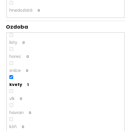
hnedozlatá
0
Ozdoba
listy
0
horec
0
srdce
0
kvety
1
vlk
0
havran
0
kôň
0