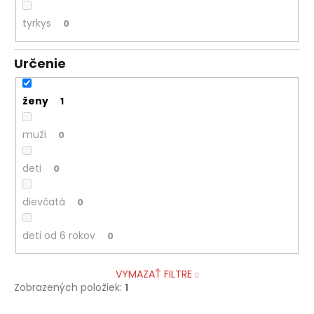
tyrkys
0
Určenie
ženy
1
muži
0
deti
0
dievčatá
0
deti od 6 rokov
0
VYMAZAŤ FILTRE
Zobrazených položiek:
1