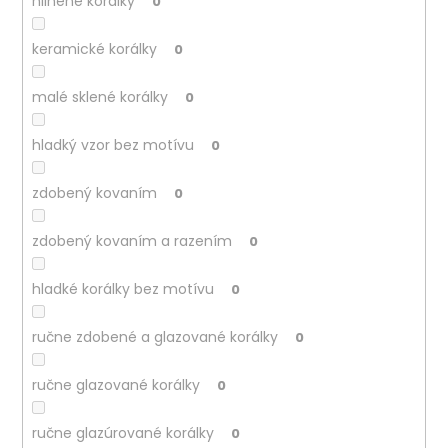
hlinené korálky
0
keramické korálky
0
malé sklené korálky
0
hladký vzor bez motívu
0
zdobený kovaním
0
zdobený kovaním a razením
0
hladké korálky bez motívu
0
ručne zdobené a glazované korálky
0
ručne glazované korálky
0
ručne glazúrované korálky
0