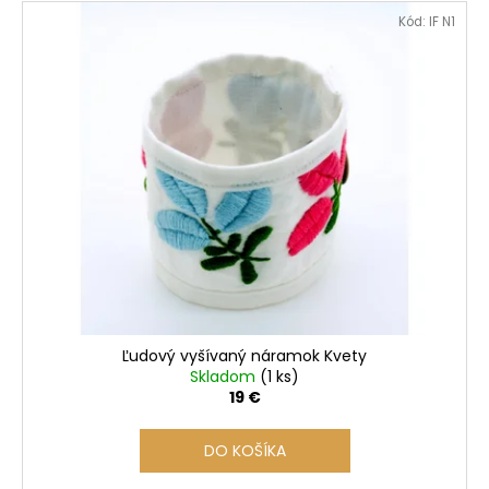
V
Kód:
IF N1
ý
p
i
s
p
r
o
d
u
k
t
o
Ľudový vyšívaný náramok Kvety
v
Skladom
(1 ks)
19 €
DO KOŠÍKA