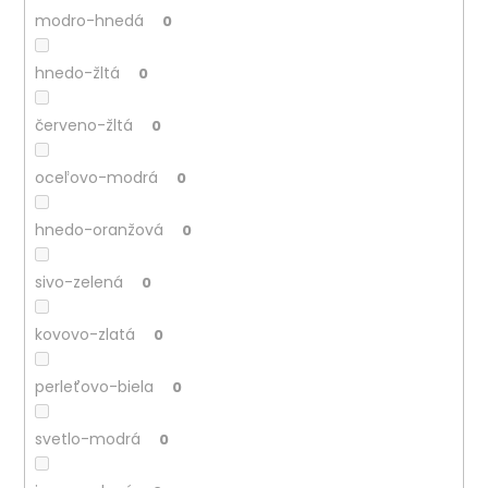
modro-hnedá
0
hnedo-žltá
0
červeno-žltá
0
oceľovo-modrá
0
hnedo-oranžová
0
sivo-zelená
0
kovovo-zlatá
0
perleťovo-biela
0
svetlo-modrá
0