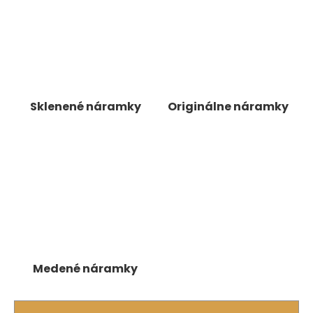
á
j
s
ť
?
Sklenené náramky
Originálne náramky
HĽADAŤ
O
d
p
o
Medené náramky
r
ú