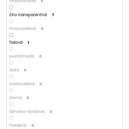
tmavohnedá
0
číra transparentná
7
tmavozelená
0
fialová
1
svetlohnedá
0
zlatá
0
svetlozelená
0
čierna
0
červeno-bordová
0
medená
0