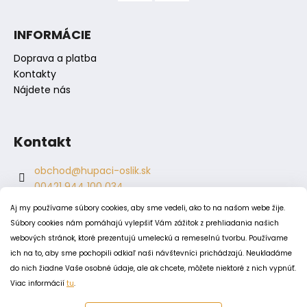
i
s
INFORMÁCIE
u
Doprava a platba
Kontakty
Nájdete nás
Kontakt
obchod
@
hupaci-oslik.sk
00421 944 100 034
00421 944 904 704
Aj my používame súbory cookies, aby sme vedeli, ako to na našom webe žije.
hupaci.oslik
Súbory cookies nám pomáhajú vylepšiť Vám zážitok z prehliadania našich
dagmar.juricova
webových stránok, ktoré prezentujú umeleckú a remeselnú tvorbu. Používame
ich na to, aby sme pochopili odkiaľ naši návštevníci prichádzajú. Neukladáme
do nich žiadne Vaše osobné údaje, ale ak chcete, môžete niektoré z nich vypnúť.
PODMIENKY
Viac informácií
tu
.
Obchodné podmienky