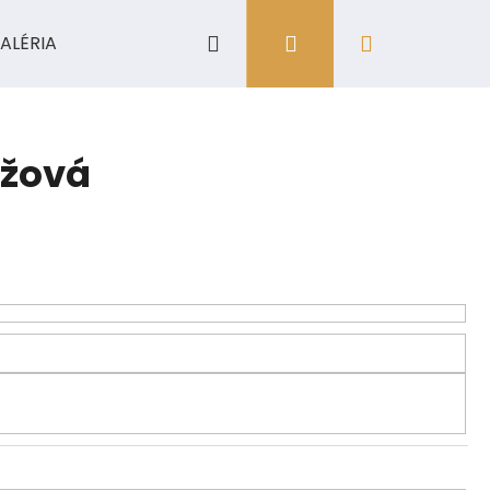
Hľadať
Prihlásenie
Nákupný
ALÉRIA
košík
užová