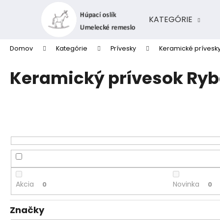
K
Prejsť
na
o
KATEGÓRIE
obsah
Späť
Späť
š
do
do
í
Domov
Kategórie
Prívesky
Keramické prívesk
k
obchodu
obchodu
Keramický prívesok Ryb
Akcia
Novinka
0
0
Značky