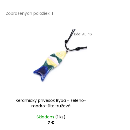
Zobrazených položiek:
1
V
ý
Kód:
AL P16
p
i
s
p
r
o
d
u
Keramický prívesok Ryba - zeleno-
k
modro-žlto-ružová
t
o
Skladom
(1 ks)
7 €
v