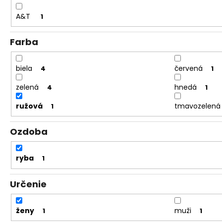
A&T
1
Farba
biela
červená
4
1
zelená
hnedá
4
1
ružová
tmavozelená
1
Ozdoba
ryba
1
Určenie
ženy
muži
1
1