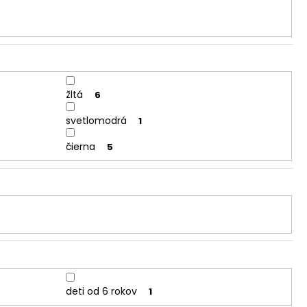
žltá
6
svetlomodrá
1
čierna
5
deti od 6 rokov
1