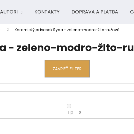
AUTORI
KONTAKTY
DOPRAVA A PLATBA
G
y
Keramický prívesok Ryba - zeleno-modro-žlto-ružová
Čo potrebujete nájsť?
a - zeleno-modro-žlto-r
HĽADAŤ
ZAVRIEŤ FILTER
Odporúčame
Tip
0