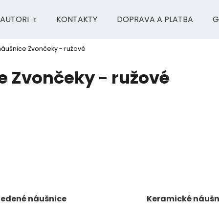
AUTORI
KONTAKTY
DOPRAVA A PLATBA
G
áušnice Zvončeky - ružové
Čo potrebujete nájsť?
 Zvončeky - ružové
HĽADAŤ
Odporúčame
edené náušnice
Keramické náušn