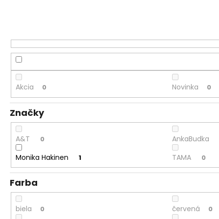
Akcia
Novinka
0
0
Značky
A&T
AnkaBudka
0
Monika Hakinen
TAMA
1
0
Farba
biela
červená
0
0