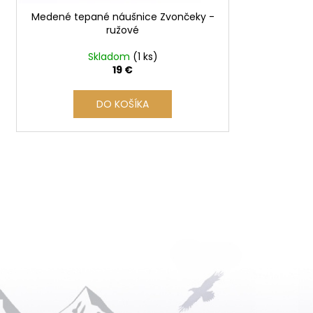
u
Medené tepané náušnice Zvončeky -
k
ružové
t
o
Skladom
(1 ks)
19 €
v
DO KOŠÍKA