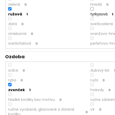
zelená
hnedá
0
0
ružová
tyrkysová
1
1
zlatá
svetlozelená
0
strieborná
oranžovo-hn
0
svetlofialová
perleťovo-h
0
Ozdoba
srdce
dubový list
0
ryba
ruža
0
0
zvonček
hviezdy
1
0
hladké korálky bez motívu
ručne zdoben
0
ručne vyrobené, glazované a zlatené
vír
0
0
korálky