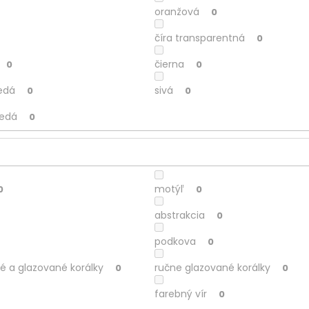
oranžová
0
číra transparentná
0
čierna
0
0
edá
sivá
0
0
nedá
0
motýľ
0
0
abstrakcia
0
podkova
0
é a glazované korálky
ručne glazované korálky
0
0
farebný vír
0