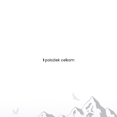
1
položiek celkom
O
v
l
á
d
a
c
i
e
p