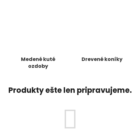
á
j
s
ť
?
Medené kuté
Drevené koníky
ozdoby
HĽADAŤ
Produkty ešte len pripravujeme.
O
d
p
o
r
ú