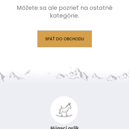
č
a
Môžete sa ale pozrieť na ostatné
m
kategórie.
e
SPÄŤ DO OBCHODU
Z
á
p
ä
t
i