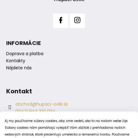
e
INFORMÁCIE
Doprava a platba
Kontakty
Nájdete nás
Kontakt
obchod
@
hupaci-oslik.sk
00421 944 100 034
00421 944 904 704
Aj my používame súbory cookies, aby sme vedeli, ako to na našom webe žije.
hupaci.oslik
Súbory cookies nám pomáhajú vylepšiť Vám zážitok z prehliadania našich
dagmar.juricova
webových stránok, ktoré prezentujú umeleckú a remeselnú tvorbu. Používame