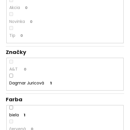
á
Akcia
0
j
s
Novinka
0
ť
Tip
?
0
Značky
HĽADAŤ
A&T
0
Dagmar Juricová
1
O
d
Farba
p
o
biela
1
r
ú
červená
0