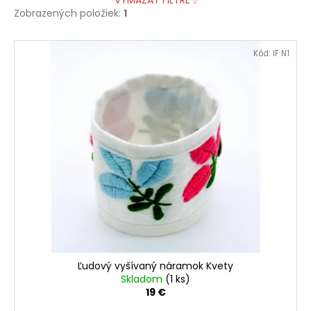
VYMAZAŤ FILTRE
Zobrazených položiek:
1
V
Kód:
IF N1
ý
p
i
s
p
r
o
d
u
k
t
o
Ľudový vyšívaný náramok Kvety
v
Skladom
(1 ks)
19 €