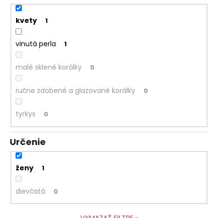
kvety
1
vinutá perla
1
malé sklené korálky
0
ručne zdobené a glazované korálky
0
tyrkys
0
Určenie
ženy
1
dievčatá
0