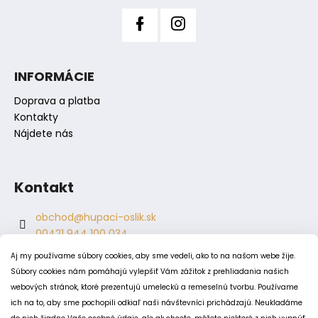
v
ý
p
i
s
INFORMÁCIE
u
Doprava a platba
Kontakty
Nájdete nás
Kontakt
obchod
@
hupaci-oslik.sk
00421 944 100 034
00421 944 904 704
Aj my používame súbory cookies, aby sme vedeli, ako to na našom webe žije.
hupaci.oslik
Súbory cookies nám pomáhajú vylepšiť Vám zážitok z prehliadania našich
dagmar.juricova
webových stránok, ktoré prezentujú umeleckú a remeselnú tvorbu. Používame
ich na to, aby sme pochopili odkiaľ naši návštevníci prichádzajú. Neukladáme