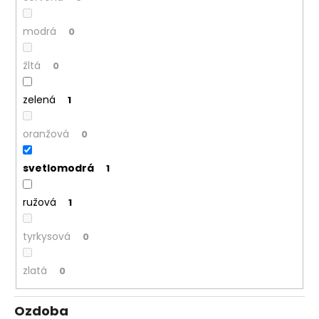
č
a
m
modrá
0
e
žltá
0
zelená
1
oranžová
0
svetlomodrá
1
ružová
1
tyrkysová
0
zlatá
0
Ozdoba