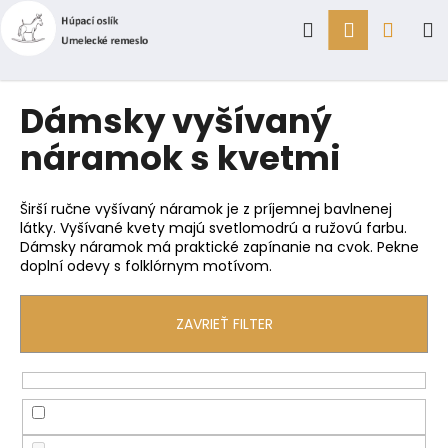
K
Prejsť
Hľadať
Prihlásen
Náku
M
na
o
obsah
Späť
Späť
š
í
košík
Č
Dámsky vyšívaný
k
o
náramok s kvetmi
p
o
t
Širší ručne vyšívaný náramok je z príjemnej bavlnenej
látky. Vyšívané kvety majú svetlomodrú a ružovú farbu.
r
Dámsky náramok má praktické zapínanie na cvok. Pekne
e
doplní odevy s folklórnym motívom.
b
u
ZAVRIEŤ FILTER
j
e
t
e
n