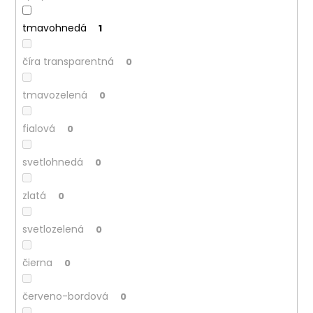
tmavohnedá
1
číra transparentná
0
tmavozelená
0
fialová
0
svetlohnedá
0
zlatá
0
svetlozelená
0
čierna
0
červeno-bordová
0