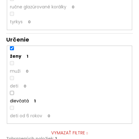
ručne glazúrované korálky
0
tyrkys
0
Určenie
ženy
1
muži
0
deti
0
dievčatá
1
deti od 6 rokov
0
VYMAZAŤ FILTRE
Zobrazených položiek:
1