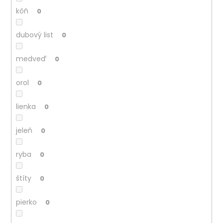
kôň
0
dubový list
0
medveď
0
orol
0
lienka
0
jeleň
0
ryba
0
štíty
0
pierko
0