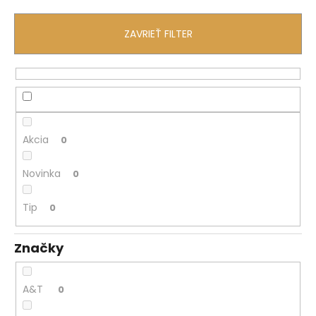
č
a
m
ZAVRIEŤ FILTER
e
Akcia
0
Novinka
0
Tip
0
Značky
A&T
0