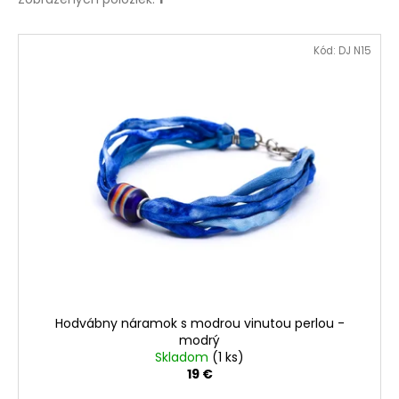
V
Kód:
DJ N15
ý
p
i
s
p
r
o
d
u
k
t
o
Hodvábny náramok s modrou vinutou perlou -
v
modrý
Skladom
(1 ks)
19 €