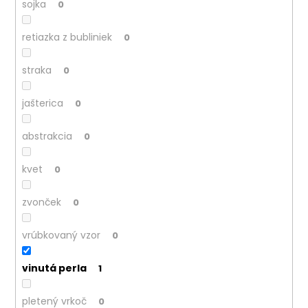
sojka
0
retiazka z bubliniek
0
straka
0
jašterica
0
abstrakcia
0
kvet
0
zvonček
0
vrúbkovaný vzor
0
vinutá perla
1
pletený vrkoč
0