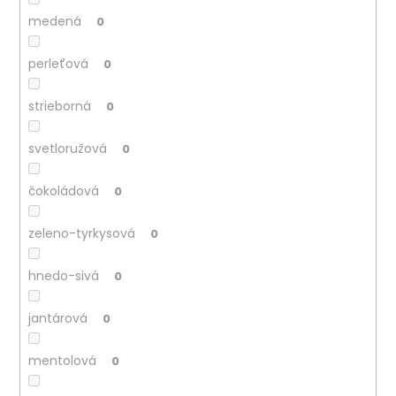
medená
0
perleťová
0
strieborná
0
svetloružová
0
čokoládová
0
zeleno-tyrkysová
0
hnedo-sivá
0
jantárová
0
mentolová
0