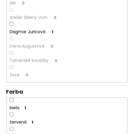
ARI
0
Ateliér Sklený vrch
0
Dagmar Juricová
1
Dana Augustová
0
Tatranské kováčky
0
Zeze
0
Farba
biela
1
červená
1