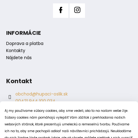
ý
p
i
s
INFORMÁCIE
u
Doprava a platba
Kontakty
Nájdete nás
Kontakt
obchod
@
hupaci-oslik.sk
00421 944 100 034
00421 944 904 704
Aj my používame súbory cookies, aby sme vedeli, ako to na našom webe žije.
hupaci.oslik
Súbory cookies nám pomáhajú vylepšiť Vám zážitok z prehliadania našich
dagmar.juricova
webových stránok, ktoré prezentujú umeleckú a remeselnú tvorbu. Používame
ich na to, aby sme pochopili odkiaľ naši návštevníci prichádzajú. Neukladáme
do nich žiadne Vaše osobné údaje, ale ak chcete, môžete niektoré z nich vypnúť.