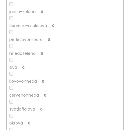
jasno-zelená
0
červeno-malinová
0
perleťovomodrá
0
hnedozelená
0
sivá
0
kovovohnedá
0
červenohnedá
0
svetlofialová
0
okrová
0