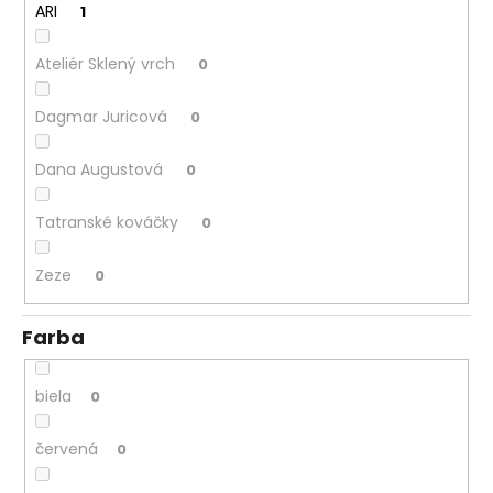
ARI
1
Ateliér Sklený vrch
0
Dagmar Juricová
0
Dana Augustová
0
Tatranské kováčky
0
Zeze
0
Farba
biela
0
červená
0