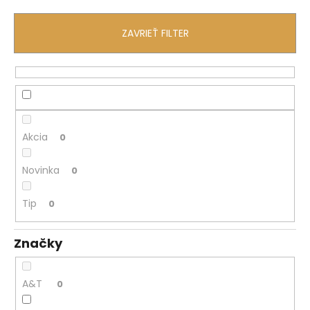
č
a
m
ZAVRIEŤ FILTER
e
Akcia
0
Novinka
0
Tip
0
Značky
A&T
0