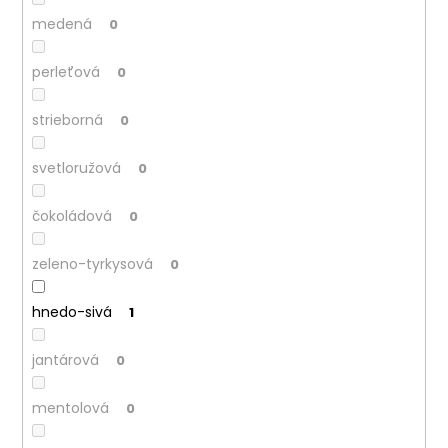
medená
0
perleťová
0
strieborná
0
svetloružová
0
čokoládová
0
zeleno-tyrkysová
0
hnedo-sivá
1
jantárová
0
mentolová
0