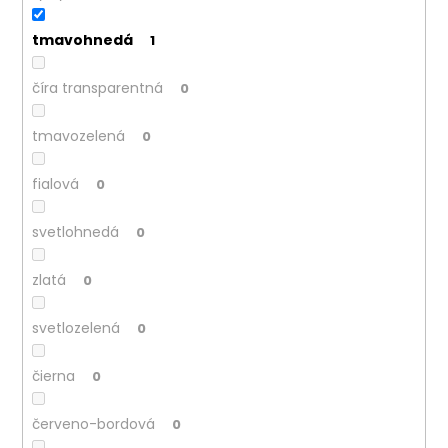
tmavohnedá
1
číra transparentná
0
tmavozelená
0
fialová
0
svetlohnedá
0
zlatá
0
svetlozelená
0
čierna
0
červeno-bordová
0