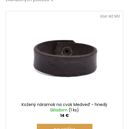
V
Kód:
MZ N51
ý
p
i
s
p
r
o
d
u
k
t
o
Kožený náramok na cvok Medveď - hnedý
v
Skladom
(1 ks)
14 €