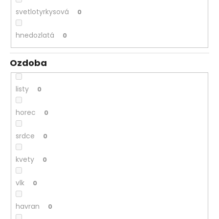
svetlotyrkysová
0
hnedozlatá
0
Ozdoba
listy
0
horec
0
srdce
0
kvety
0
vlk
0
havran
0