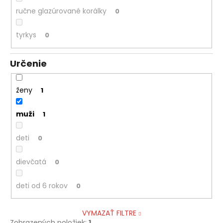
ručne glazúrované korálky
0
tyrkys
0
Určenie
ženy
1
muži
1
deti
0
dievčatá
0
deti od 6 rokov
0
VYMAZAŤ FILTRE
Zobrazených položiek:
1