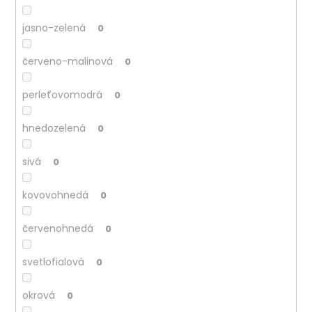
jasno-zelená
0
červeno-malinová
0
perleťovomodrá
0
hnedozelená
0
sivá
0
kovovohnedá
0
červenohnedá
0
svetlofialová
0
okrová
0