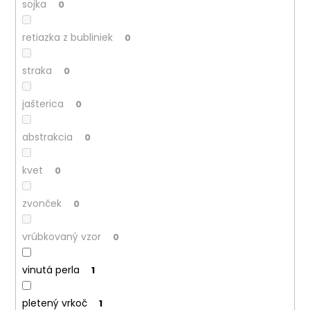
sojka
0
retiazka z bubliniek
0
straka
0
jašterica
0
abstrakcia
0
kvet
0
zvonček
0
vrúbkovaný vzor
0
vinutá perla
1
pletený vrkoč
1