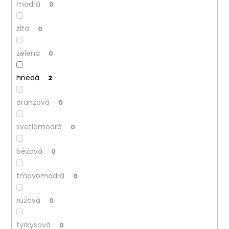
modrá
0
žltá
0
zelená
0
hnedá
2
oranžová
0
svetlomodrá
0
béžová
0
tmavomodrá
0
ružová
0
tyrkysová
0