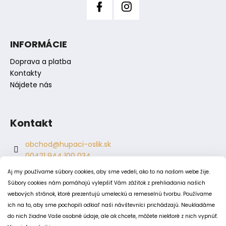
ý
p
i
s
INFORMÁCIE
u
Doprava a platba
Kontakty
Nájdete nás
Kontakt
obchod
@
hupaci-oslik.sk
00421 944 100 034
00421 944 904 704
Aj my používame súbory cookies, aby sme vedeli, ako to na našom webe žije.
hupaci.oslik
Súbory cookies nám pomáhajú vylepšiť Vám zážitok z prehliadania našich
dagmar.juricova
webových stránok, ktoré prezentujú umeleckú a remeselnú tvorbu. Používame
ich na to, aby sme pochopili odkiaľ naši návštevníci prichádzajú. Neukladáme
do nich žiadne Vaše osobné údaje, ale ak chcete, môžete niektoré z nich vypnúť.
PODMIENKY