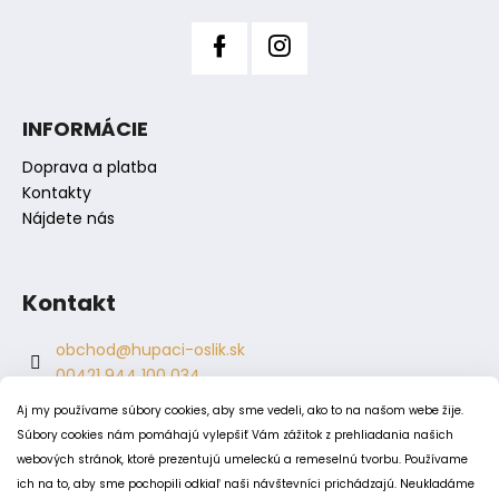
č
a
m
e
INFORMÁCIE
Doprava a platba
Kontakty
Nájdete nás
Kontakt
obchod
@
hupaci-oslik.sk
00421 944 100 034
00421 944 904 704
Aj my používame súbory cookies, aby sme vedeli, ako to na našom webe žije.
hupaci.oslik
Súbory cookies nám pomáhajú vylepšiť Vám zážitok z prehliadania našich
dagmar.juricova
webových stránok, ktoré prezentujú umeleckú a remeselnú tvorbu. Používame
ich na to, aby sme pochopili odkiaľ naši návštevníci prichádzajú. Neukladáme