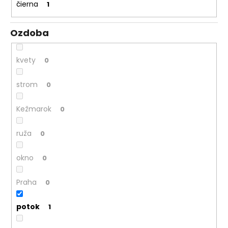
č
čierna
1
a
m
Ozdoba
e
kvety
0
strom
0
Kežmarok
0
ruža
0
okno
0
Praha
0
potok
1