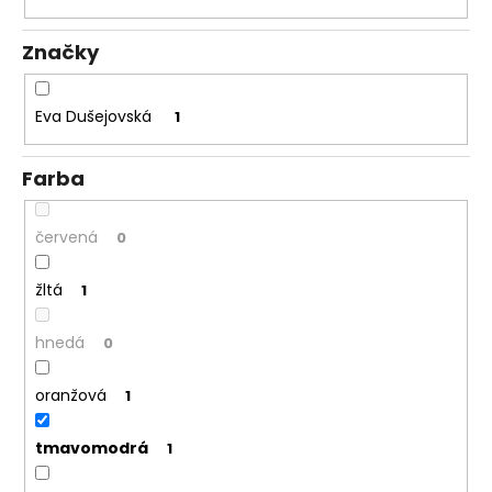
á
Značky
j
s
ť
Eva Dušejovská
1
?
Farba
červená
0
HĽADAŤ
žltá
1
hnedá
0
O
d
p
oranžová
1
o
r
tmavomodrá
1
ú