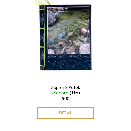
ý
p
i
s
p
r
o
d
u
k
t
o
Zápisník Potok
v
Skladom
(1 ks)
9 €
DETAIL