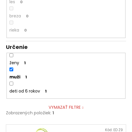
les
0
breza
0
rieka
0
Určenie
ženy
1
muži
1
deti od 6 rokov
1
VYMAZAŤ FILTRE
Zobrazených položiek:
1
V
Kód:
ED Z9