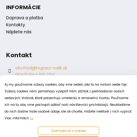
s
INFORMÁCIE
u
Doprava a platba
Kontakty
Nájdete nás
Kontakt
obchod
@
hupaci-oslik.sk
00421 944 100 034
00421 944 904 704
Aj my používame súbory cookies, aby sme vedeli, ako to na našom webe žije.
hupaci.oslik
Súbory cookies nám pomáhajú vylepšiť Vám zážitok z prehliadania našich
dagmar.juricova
webových stránok, ktoré prezentujú umeleckú a remeselnú tvorbu. Používame
ich na to, aby sme pochopili odkiaľ naši návštevníci prichádzajú. Neukladáme
do nich žiadne Vaše osobné údaje, ale ak chcete, môžete niektoré z nich vypnúť.
PODMIENKY
Viac informácií
tu
.
Obchodné podmienky
Odmietnuť cookies
Odstúpenie od zmluvy