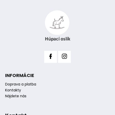
Z
á
p
ä
t
i
e
INFORMÁCIE
Doprava a platba
Kontakty
Nájdete nás