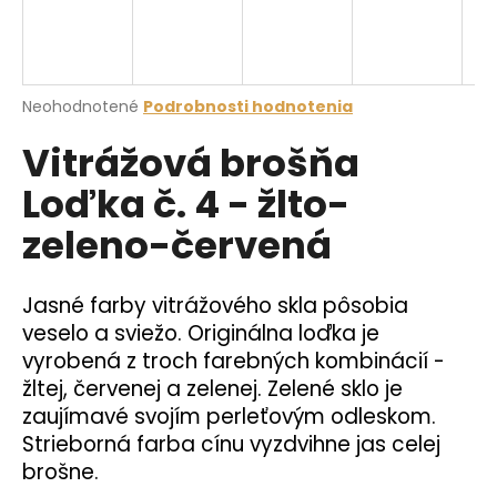
á
j
s
Priemerné
Neohodnotené
Podrobnosti hodnotenia
ť
hodnotenie
?
Vitrážová brošňa
produktu
je
Loďka č. 4 - žlto-
0,0
z
zeleno-červená
5
hviezdičiek.
HĽADAŤ
Jasné farby vitrážového skla pôsobia
veselo a sviežo. Originálna loďka je
O
vyrobená z troch farebných kombinácií -
d
žltej, červenej a zelenej. Zelené sklo je
p
zaujímavé svojím perleťovým odleskom.
o
Strieborná farba cínu vyzdvihne jas celej
r
brošne.
ú