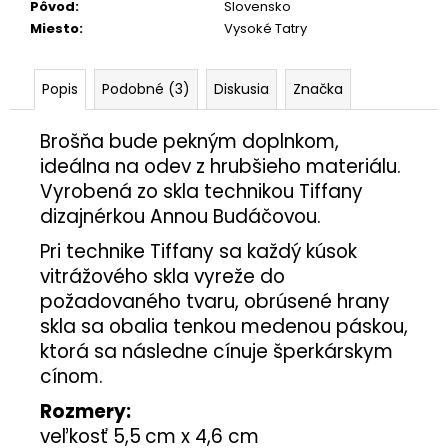
Pôvod
:
Slovensko
Miesto
:
Vysoké Tatry
Popis
Podobné (3)
Diskusia
Značka
Brošňa bude pekným doplnkom,
ideálna na odev z hrubšieho materiálu.
Vyrobená zo skla technikou Tiffany
dizajnérkou Annou Budáčovou.
Pri technike Tiffany sa každý kúsok
vitrážového skla vyreže do
požadovaného tvaru, obrúsené hrany
skla sa obalia tenkou medenou páskou,
ktorá sa následne cínuje šperkárskym
cínom.
Rozmery:
veľkosť 5,5
cm x 4,6 cm