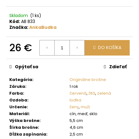
č
a
m
Skladom
(1 ks)
e
Kód:
AB B33
Značka:
AnkaBudka
26 €
DO KOŠÍKA
Jednotková
cena:
Opýtať sa
Zdieľať
Kategória
:
Originálne brošne
Záruka
:
1 rok
Farba
:
červená
,
žltá
,
zelená
Ozdoba
:
loďka
Určenie
:
ženy
,
muži
Materiál
:
cín, meď, sklo
Výška brošne
:
5,5 cm
Šírka brošne
:
4,6 cm
Dĺžka zapínania
:
2,5 cm