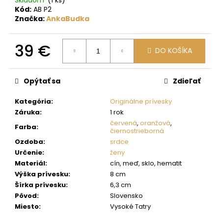
č
Kód:
AB P2
a
Značka:
AnkaBudka
m
e
39 €
DO KOŠÍKA
Jednotková
cena:
Opýtať sa
Zdieľať
Kategória
:
Originálne prívesky
Záruka
:
1 rok
červená
,
oranžová
,
Farba
:
čiernostrieborná
Ozdoba
:
srdce
Určenie
:
ženy
Materiál
:
cín, meď, sklo, hematit
Výška prívesku
:
8 cm
Šírka prívesku
:
6,3 cm
Pôvod
:
Slovensko
Miesto
:
Vysoké Tatry