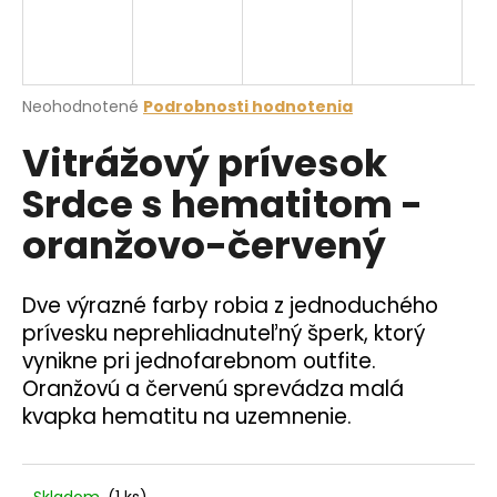
á
j
s
Priemerné
Neohodnotené
Podrobnosti hodnotenia
ť
hodnotenie
?
Vitrážový prívesok
produktu
je
Srdce s hematitom -
0,0
z
oranžovo-červený
5
hviezdičiek.
HĽADAŤ
Dve výrazné farby robia z jednoduchého
prívesku neprehliadnuteľný šperk, ktorý
O
vynikne pri jednofarebnom outfite.
d
Oranžovú a červenú sprevádza malá
p
kvapka hematitu na uzemnenie.
o
r
ú
Skladom
(1 ks)