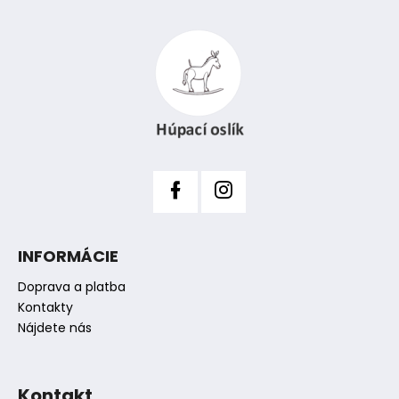
Z
á
p
ä
t
i
e
INFORMÁCIE
Doprava a platba
Kontakty
Nájdete nás
Kontakt