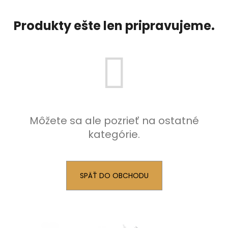
č
a
m
Produkty ešte len pripravujeme.
e
Môžete sa ale pozrieť na ostatné
kategórie.
SPÄŤ DO OBCHODU