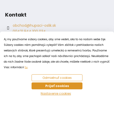
Kontakt
obchod
@
hupaci-oslik.sk
00421 944 100 034
00421 944 904 704
Aj my používame súbory cookies, aby sme vedeli, ako to na našom webe žije.
hupaci.oslik
Súbory cookies nám pomáhajú vylepšiť Vám zážitok z prehliadania našich
dagmar.juricova
webových stránok, ktoré prezentujú umeleckú a remeselnú tvorbu. Používame
ich na to, aby sme pochopili odkiaľ naši návštevníci prichádzajú. Neukladáme
do nich žiadne Vaše osobné údaje, ale ak chcete, môžete niektoré z nich vypnúť.
PODMIENKY
Viac informácií
tu
.
Obchodné podmienky
Odmietnuť cookies
Odstúpenie od zmluvy
Zásady spracovania a ochrany osobných údajov
Prijať cookies
Zásady používania súborov cookie
Nastavenie cookies
Vytvoril Shoptet