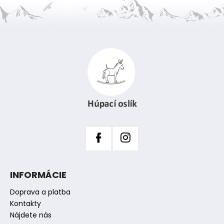
Z
á
p
ä
t
i
e
INFORMÁCIE
Doprava a platba
Kontakty
Nájdete nás