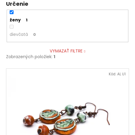
Určenie
ženy
1
dievčatá
0
VYMAZAŤ FILTRE
Zobrazených položiek:
1
V
Kód:
AL U1
ý
p
i
s
p
r
o
d