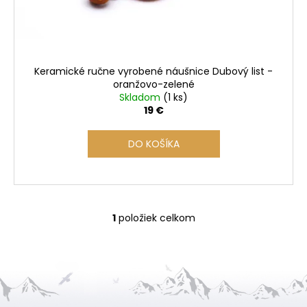
u
k
t
o
Keramické ručne vyrobené náušnice Dubový list -
v
oranžovo-zelené
Skladom
(1 ks)
19 €
DO KOŠÍKA
1
položiek celkom
O
v
l
á
d
a