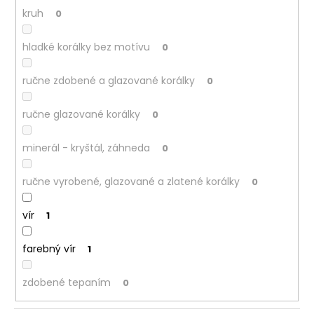
kruh
0
hladké korálky bez motívu
0
ručne zdobené a glazované korálky
0
ručne glazované korálky
0
minerál - kryštál, záhneda
0
ručne vyrobené, glazované a zlatené korálky
0
vír
1
farebný vír
1
zdobené tepaním
0