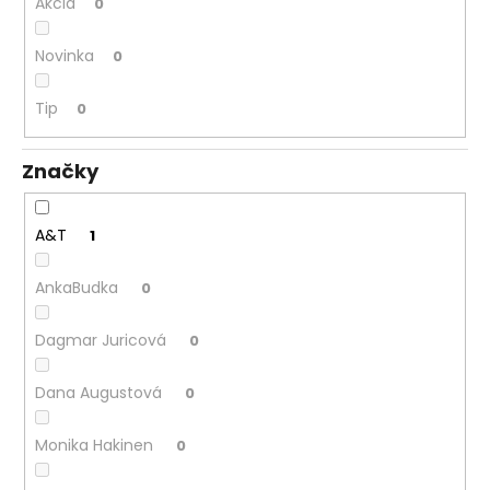
č
Akcia
0
a
m
Novinka
0
e
Tip
0
Značky
A&T
1
AnkaBudka
0
Dagmar Juricová
0
Dana Augustová
0
Monika Hakinen
0