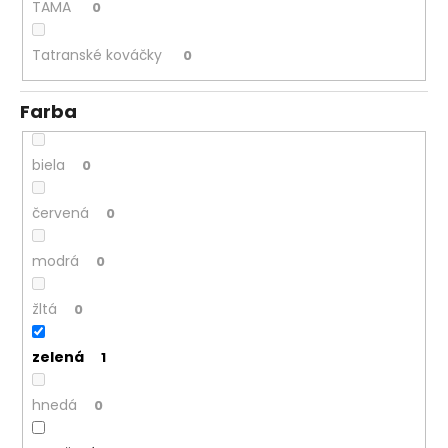
TAMA
0
Tatranské kováčky
0
Farba
biela
0
červená
0
modrá
0
žltá
0
zelená
1
hnedá
0