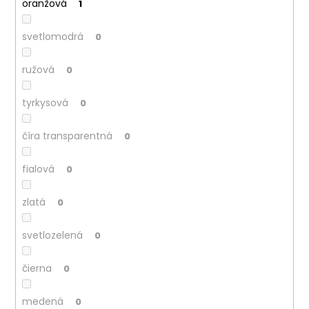
oranžová
1
svetlomodrá
0
ružová
0
tyrkysová
0
číra transparentná
0
fialová
0
zlatá
0
svetlozelená
0
čierna
0
medená
0