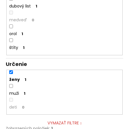
dubový list
1
medveď
0
orol
1
štíty
1
Určenie
ženy
1
muži
1
deti
0
VYMAZAŤ FILTRE
Zobrazených položiek:
1