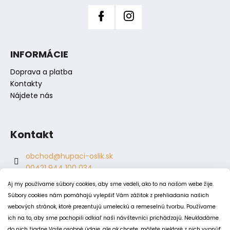
ý
p
i
s
INFORMÁCIE
u
Doprava a platba
Kontakty
Nájdete nás
Kontakt
obchod
@
hupaci-oslik.sk
00421 944 100 034
00421 944 904 704
Aj my používame súbory cookies, aby sme vedeli, ako to na našom webe žije.
hupaci.oslik
Súbory cookies nám pomáhajú vylepšiť Vám zážitok z prehliadania našich
dagmar.juricova
webových stránok, ktoré prezentujú umeleckú a remeselnú tvorbu. Používame
ich na to, aby sme pochopili odkiaľ naši návštevníci prichádzajú. Neukladáme
do nich žiadne Vaše osobné údaje, ale ak chcete, môžete niektoré z nich vypnúť.