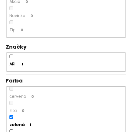
Akcia
0
á
j
Novinka
0
s
ť
Tip
0
?
Značky
ARI
1
HĽADAŤ
Farba
O
červená
0
d
p
žltá
0
o
r
zelená
1
ú