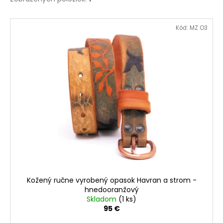
V
Kód:
MZ O3
ý
p
i
s
p
r
o
d
u
k
t
o
Kožený ručne vyrobený opasok Havran a strom -
v
hnedooranžový
Skladom
(1 ks)
95 €