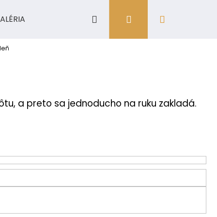
Hľadať
Prihlásenie
Nákupný
ALÉRIA
košík
leň
ôtu, a preto sa jednoducho na ruku zakladá.