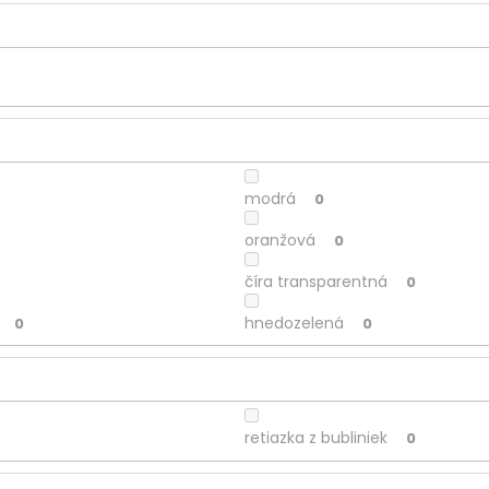
modrá
0
oranžová
0
číra transparentná
0
hnedozelená
0
0
retiazka z bubliniek
0