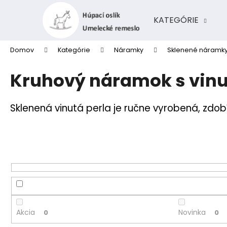
K
Prejsť
na
o
KATEGÓRIE
obsah
Späť
Späť
š
do
do
í
Domov
Kategórie
Náramky
Sklenené náramk
k
obchodu
obchodu
Kruhový náramok s vinu
Sklenená vinutá perla je ručne vyrobená, zdob
Akcia
Novinka
0
0