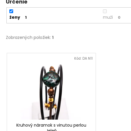
Určenie
ženy
muži
1
0
Zobrazených položiek:
1
V
ý
Kód:
DA N11
p
i
s
p
r
o
d
u
Kruhový náramok s vinutou perlou
k
Jeleň