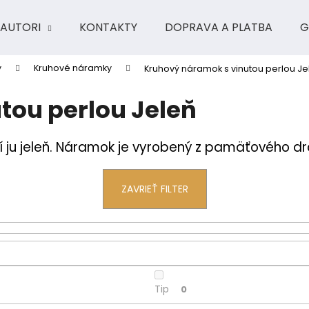
AUTORI
KONTAKTY
DOPRAVA A PLATBA
G
y
Kruhové náramky
Kruhový náramok s vinutou perlou Je
Čo potrebujete nájsť?
tou perlou Jeleň
HĽADAŤ
í ju jeleň. Náramok je vyrobený z pamäťového dr
Odporúčame
ZAVRIEŤ FILTER
Tip
0