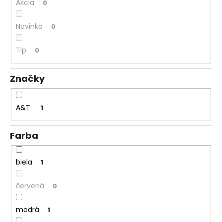
Akcia
0
á
j
Novinka
0
s
ť
Tip
0
?
Značky
A&T
1
HĽADAŤ
Farba
O
biela
1
d
p
červená
0
o
r
modrá
1
ú