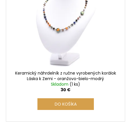
i
s
p
r
o
d
u
k
t
o
Keramický náhrdelník z ručne vyrobených korálok
v
Láska k Zemi - oranžovo-bielo-modrý
Skladom
(1 ks)
30 €
DO KOŠÍKA