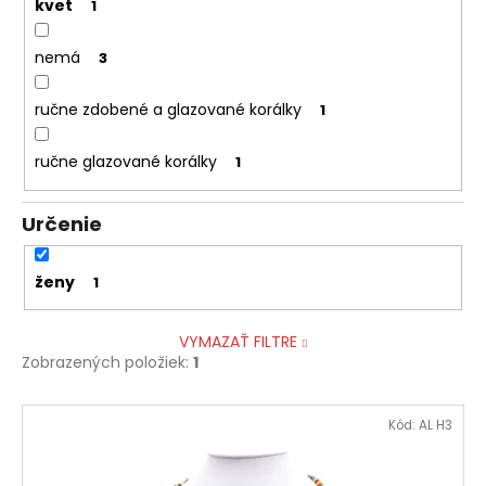
kvet
1
nemá
3
ručne zdobené a glazované korálky
1
ručne glazované korálky
1
Určenie
ženy
1
VYMAZAŤ FILTRE
Zobrazených položiek:
1
V
Kód:
AL H3
ý
p