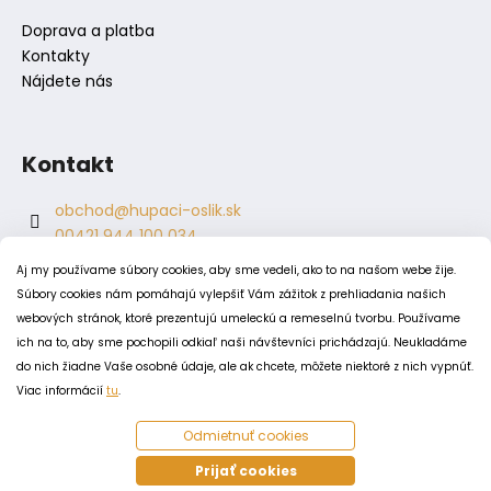
Doprava a platba
Kontakty
Nájdete nás
Kontakt
obchod
@
hupaci-oslik.sk
00421 944 100 034
00421 944 904 704
Aj my používame súbory cookies, aby sme vedeli, ako to na našom webe žije.
hupaci.oslik
Súbory cookies nám pomáhajú vylepšiť Vám zážitok z prehliadania našich
dagmar.juricova
webových stránok, ktoré prezentujú umeleckú a remeselnú tvorbu. Používame
ich na to, aby sme pochopili odkiaľ naši návštevníci prichádzajú. Neukladáme
do nich žiadne Vaše osobné údaje, ale ak chcete, môžete niektoré z nich vypnúť.
PODMIENKY
Viac informácií
tu
.
Obchodné podmienky
Odmietnuť cookies
Odstúpenie od zmluvy
Zásady spracovania a ochrany osobných údajov
Prijať cookies
Zásady používania súborov cookie