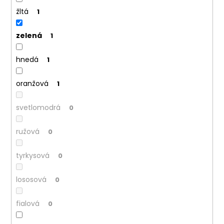
č
a
žltá
1
m
e
zelená
1
hnedá
1
oranžová
1
svetlomodrá
0
ružová
0
tyrkysová
0
lososová
0
fialová
0