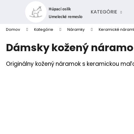
K
Prejsť
na
o
KATEGÓRIE
obsah
Späť
Späť
š
do
do
í
Domov
Kategórie
Náramky
Keramické náram
k
obchodu
obchodu
Dámsky kožený náramok
Originálny kožený náramok s keramickou maľo