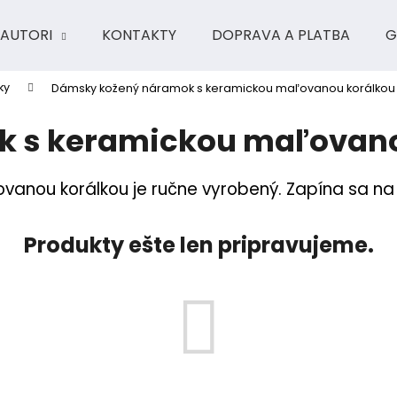
AUTORI
KONTAKTY
DOPRAVA A PLATBA
G
ky
Dámsky kožený náramok s keramickou maľovanou korálkou
Čo potrebujete nájsť?
 s keramickou maľovano
HĽADAŤ
vanou korálkou je ručne vyrobený. Zapína sa na
Produkty ešte len pripravujeme.
Odporúčame