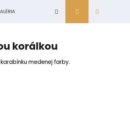
Hľadať
Prihlásenie
Nákupný
ALÉRIA
košík
u korálkou
 karabínku medenej farby.