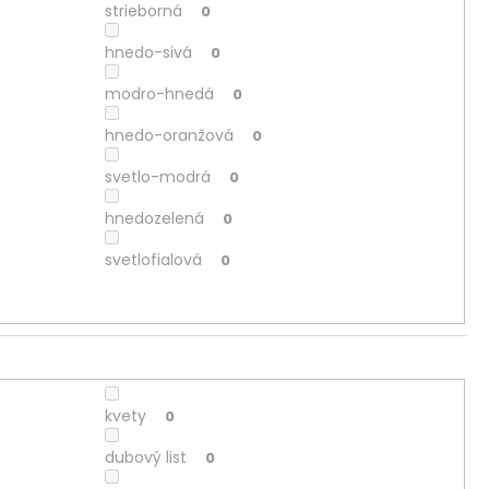
strieborná
0
hnedo-sivá
0
modro-hnedá
0
hnedo-oranžová
0
svetlo-modrá
0
hnedozelená
0
svetlofialová
0
kvety
0
dubový list
0