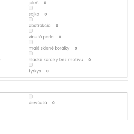
jeleň
0
sojka
0
abstrakcia
0
vinutá perla
0
malé sklené korálky
0
hladké korálky bez motívu
0
0
tyrkys
0
dievčatá
0