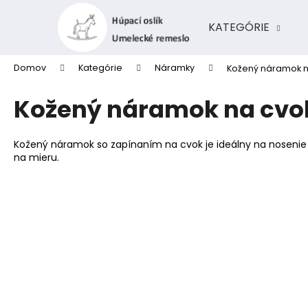
K
Prejsť
na
o
KATEGÓRIE
obsah
Späť
Späť
š
do
do
í
Domov
Kategórie
Náramky
Kožený náramok n
k
obchodu
obchodu
Kožený náramok na cvok
Kožený náramok so zapínaním na cvok je ideálny na nosenie 
na mieru.