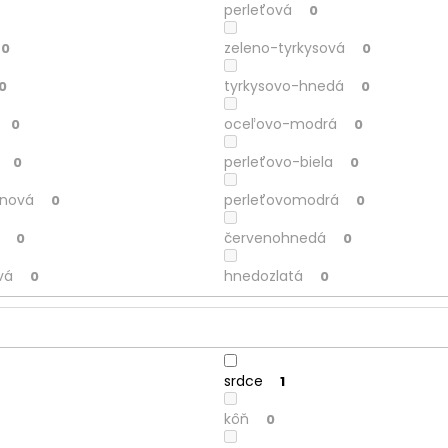
perleťová
0
zeleno-tyrkysová
0
0
tyrkysovo-hnedá
0
0
oceľovo-modrá
0
0
perleťovo-biela
0
0
inová
perleťovomodrá
0
0
červenohnedá
0
0
vá
hnedozlatá
0
0
srdce
1
kôň
0