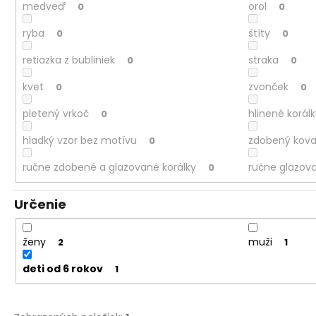
medveď
orol
0
0
ryba
štíty
0
0
retiazka z bubliniek
straka
0
0
kvet
zvonček
0
0
pletený vrkoč
hlinené korál
0
hladký vzor bez motívu
zdobený kov
0
ručne zdobené a glazované korálky
ručne glazova
0
Určenie
ženy
muži
2
1
deti od 6 rokov
1