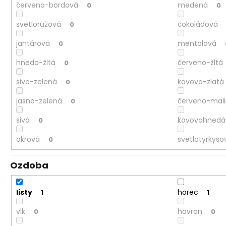
červeno-bordová
medená
0
0
svetloružová
čokoládová
0
jantárová
mentolová
0
hnedo-žltá
červeno-žltá
0
sivo-zelená
kovovo-zlatá
0
jasno-zelená
červeno-mal
0
sivá
kovovohnedá
0
okrová
svetlotyrkyso
0
Ozdoba
listy
horec
1
1
vlk
havran
0
0