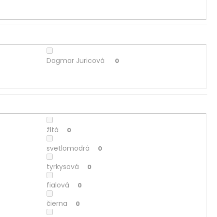
Dagmar Juricová
0
žltá
0
svetlomodrá
0
tyrkysová
0
fialová
0
čierna
0