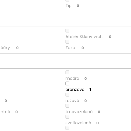
Tip
0
Ateliér Sklený vrch
0
váčky
Zeze
0
0
modrá
0
oranžová
1
ružová
0
0
entná
tmavozelená
0
0
svetlozelená
0