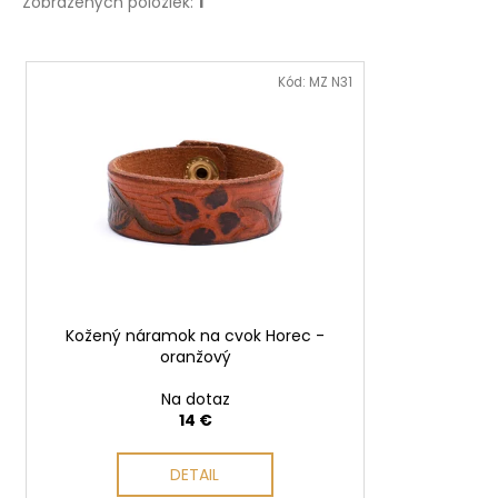
Zobrazených položiek:
1
V
ý
Kód:
MZ N31
p
i
s
p
r
o
d
u
Kožený náramok na cvok Horec -
k
oranžový
t
o
Na dotaz
14 €
v
DETAIL