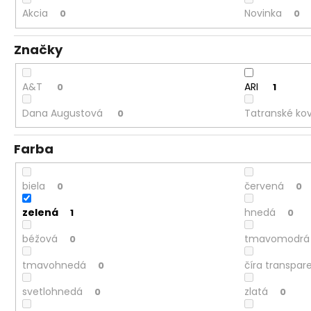
Akcia
Novinka
0
0
Značky
A&T
ARI
0
1
Dana Augustová
Tatranské ko
0
Farba
biela
červená
0
0
zelená
hnedá
1
0
béžová
tmavomodrá
0
tmavohnedá
číra transpar
0
svetlohnedá
zlatá
0
0