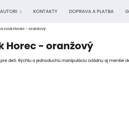
AUTORI
KONTAKTY
DOPRAVA A PLATBA
G
a cvok Horec - oranžový
Čo potrebujete nájsť?
 Horec - oranžový
HĽADAŤ
pre deti. Rýchlu a jednoduchú manipuláciu zvládnu aj menšie d
Odporúčame