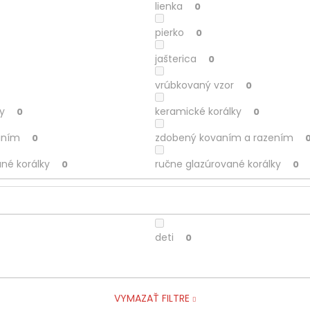
lienka
0
pierko
0
jašterica
0
vrúbkovaný vzor
0
ky
keramické korálky
0
0
aním
zdobený kovaním a razením
0
né korálky
ručne glazúrované korálky
0
0
deti
0
VYMAZAŤ FILTRE