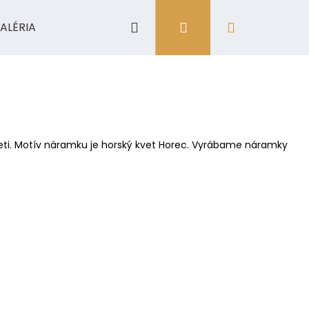
Hľadať
Prihlásenie
Nákupný
ALÉRIA
košík
eti. Motív náramku je horský kvet Horec. Vyrábame náramky