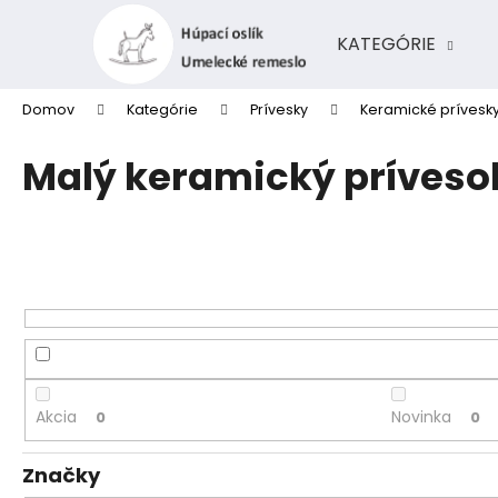
K
Prejsť
na
o
KATEGÓRIE
obsah
Späť
Späť
š
do
do
í
Domov
Kategórie
Prívesky
Keramické prívesk
k
obchodu
obchodu
Malý keramický príveso
Akcia
Novinka
0
0
Značky