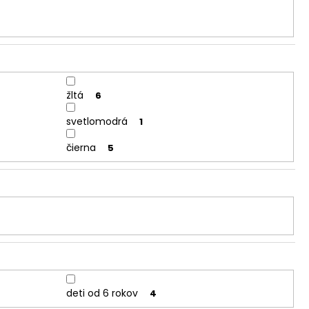
žltá
6
svetlomodrá
1
čierna
5
deti od 6 rokov
4