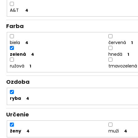
A&T
4
Farba
biela
červená
4
1
zelená
hnedá
4
1
ružová
tmavozelená
1
Ozdoba
ryba
4
Určenie
ženy
muži
4
4