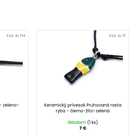
Kód:
AL P14
Kód:
AL P1
- zeleno-
Keramický prívesok Pruhovaná rasta
ryba - čierno-žlto-zelená
Skladom
(1 ks)
7 €