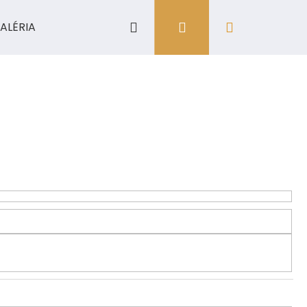
Hľadať
Prihlásenie
Nákupný
ALÉRIA
košík