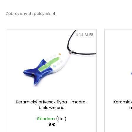
Zobrazených položiek:
4
V
ý
Kód:
AL P8
p
i
s
p
r
o
d
u
Keramický prívesok Ryba - modro-
Keramick
k
bielo-zelená
m
t
o
Skladom
(1 ks)
9 €
v