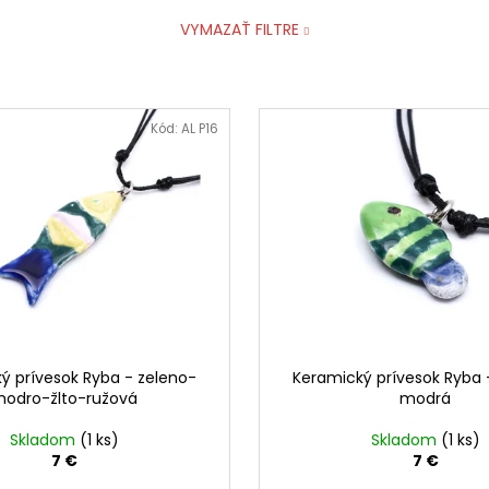
VYMAZAŤ FILTRE
Kód:
AL P16
ý prívesok Ryba - zeleno-
Keramický prívesok Ryba 
odro-žlto-ružová
modrá
Skladom
(1 ks)
Skladom
(1 ks)
7 €
7 €