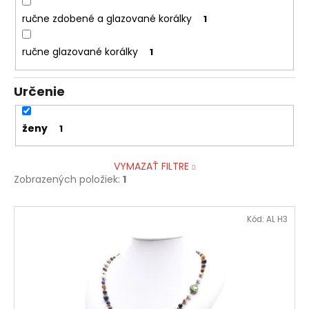
ručne zdobené a glazované korálky
1
ručne glazované korálky
1
Určenie
ženy
1
VYMAZAŤ FILTRE
Zobrazených položiek:
1
V
Kód:
AL H3
ý
p
i
s
p