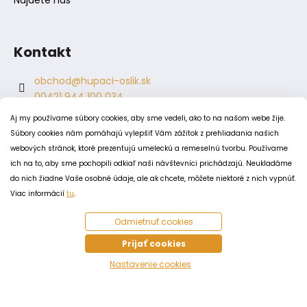
Kontakt
obchod
@
hupaci-oslik.sk
00421 944 100 034
00421 944 904 704
Aj my používame súbory cookies, aby sme vedeli, ako to na našom webe žije.
hupaci.oslik
Súbory cookies nám pomáhajú vylepšiť Vám zážitok z prehliadania našich
dagmar.juricova
webových stránok, ktoré prezentujú umeleckú a remeselnú tvorbu. Používame
ich na to, aby sme pochopili odkiaľ naši návštevníci prichádzajú. Neukladáme
do nich žiadne Vaše osobné údaje, ale ak chcete, môžete niektoré z nich vypnúť.
PODMIENKY
Viac informácií
tu
.
Obchodné podmienky
Odmietnuť cookies
Odstúpenie od zmluvy
Zásady spracovania a ochrany osobných údajov
Prijať cookies
Zásady používania súborov cookie
Nastavenie cookies
Vytvoril Shoptet