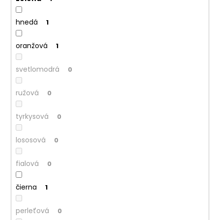
č
a
m
hnedá
1
e
oranžová
1
svetlomodrá
0
ružová
0
tyrkysová
0
lososová
0
fialová
0
čierna
1
perleťová
0