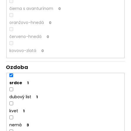
čierna s avanturínom
0
oranžovo-hnedá
0
červeno-hnedá
0
kovovo-zlatá
0
Ozdoba
srdce
1
dubový list
1
kvet
1
nemá
3