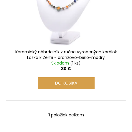
r
o
d
u
k
t
o
Keramický náhrdelník z ručne vyrobených korálok
v
Láska k Zemi - oranžovo-bielo-modrý
Skladom
(1 ks)
30 €
DO KOŠÍKA
1
položiek celkom
O
v
l