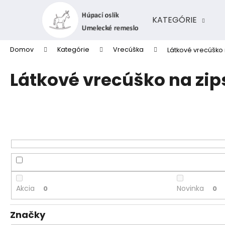
K
Prejsť
na
o
KATEGÓRIE
obsah
Späť
Späť
š
do
do
í
Domov
Kategórie
Vrecúška
Látkové vrecúško 
k
obchodu
obchodu
Látkové vrecúško na zip
Akcia
Novinka
0
0
Značky