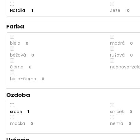
Natália
Zeze
1
0
Farba
biela
modrá
0
0
béžová
ružová
0
0
čierna
neonovo-zel
0
bielo-čierna
0
Ozdoba
srdce
srnček
1
0
mačka
nemá
0
0
Určenie