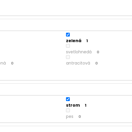
zelená
1
svetlohnedá
0
ená
antracitová
0
0
strom
1
pes
0