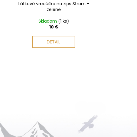
Látkové vrecúško na zips Strom -
k
zelené
t
o
Skladom
(1 ks)
10 €
v
DETAIL