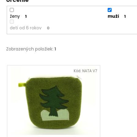
ženy
muži
1
1
deti od 6 rokov
0
Zobrazených položiek:
1
V
ý
Kód:
NATA V7
p
i
s
p
r
o
d
u