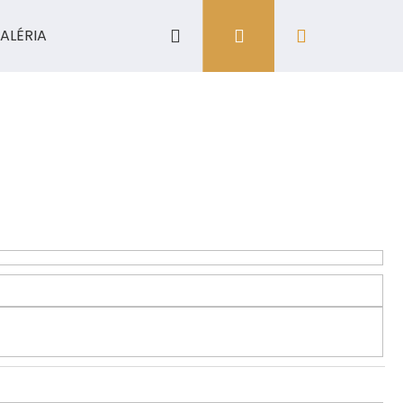
Hľadať
Prihlásenie
Nákupný
ALÉRIA
košík