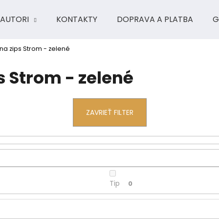
AUTORI
KONTAKTY
DOPRAVA A PLATBA
G
na zips Strom - zelené
Čo potrebujete nájsť?
s Strom - zelené
HĽADAŤ
ZAVRIEŤ FILTER
Odporúčame
Tip
0