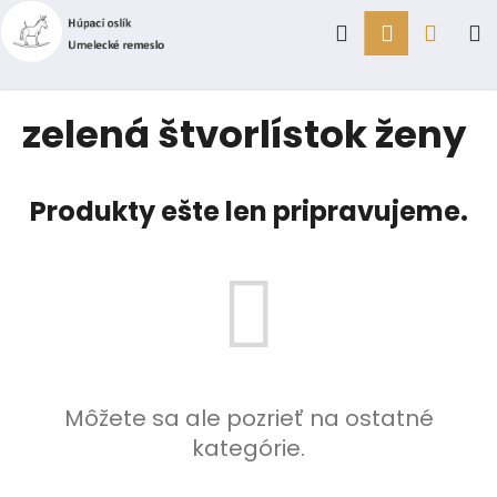
K
Prejsť
Hľadať
Prihlásen
Náku
M
na
o
obsah
Späť
Späť
š
í
košík
Č
zelená štvorlístok ženy
k
o
p
o
Produkty ešte len pripravujeme.
t
r
e
b
u
j
e
Môžete sa ale pozrieť na ostatné
t
kategórie.
e
n