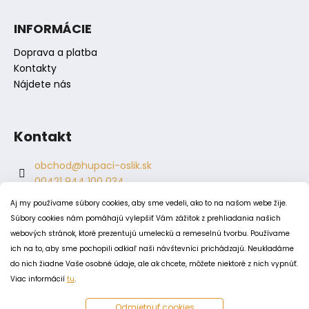
č
a
INFORMÁCIE
m
e
Doprava a platba
Kontakty
Nájdete nás
Kontakt
obchod
@
hupaci-oslik.sk
00421 944 100 034
00421 944 904 704
Aj my používame súbory cookies, aby sme vedeli, ako to na našom webe žije.
hupaci.oslik
Súbory cookies nám pomáhajú vylepšiť Vám zážitok z prehliadania našich
dagmar.juricova
webových stránok, ktoré prezentujú umeleckú a remeselnú tvorbu. Používame
ich na to, aby sme pochopili odkiaľ naši návštevníci prichádzajú. Neukladáme
do nich žiadne Vaše osobné údaje, ale ak chcete, môžete niektoré z nich vypnúť.
PODMIENKY
Viac informácií
tu
.
Obchodné podmienky
Odmietnuť cookies