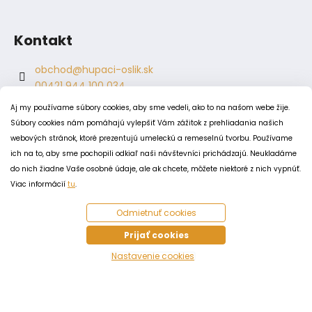
Kontakt
obchod
@
hupaci-oslik.sk
00421 944 100 034
00421 944 904 704
Aj my používame súbory cookies, aby sme vedeli, ako to na našom webe žije.
hupaci.oslik
Súbory cookies nám pomáhajú vylepšiť Vám zážitok z prehliadania našich
dagmar.juricova
webových stránok, ktoré prezentujú umeleckú a remeselnú tvorbu. Používame
ich na to, aby sme pochopili odkiaľ naši návštevníci prichádzajú. Neukladáme
do nich žiadne Vaše osobné údaje, ale ak chcete, môžete niektoré z nich vypnúť.
PODMIENKY
Viac informácií
tu
.
Obchodné podmienky
Odmietnuť cookies
Odstúpenie od zmluvy
Zásady spracovania a ochrany osobných údajov
Prijať cookies
Zásady používania súborov cookie
Nastavenie cookies
Vytvoril Shoptet