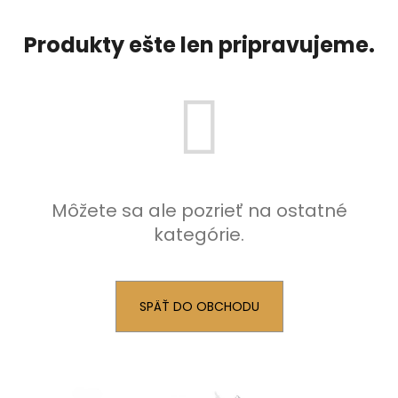
č
a
m
Produkty ešte len pripravujeme.
e
Môžete sa ale pozrieť na ostatné
kategórie.
SPÄŤ DO OBCHODU