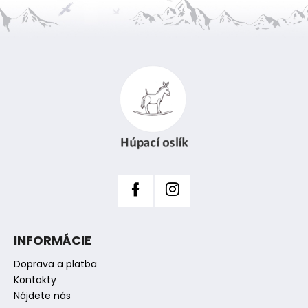
Z
á
p
ä
t
i
e
INFORMÁCIE
Doprava a platba
Kontakty
Nájdete nás