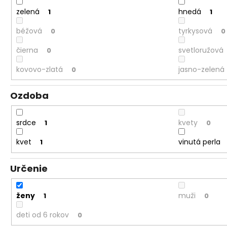
zelená
hnedá
1
1
béžová
tyrkysová
0
0
čierna
svetloružová
0
kovovo-zlatá
jasno-zelená
0
Ozdoba
srdce
kvety
1
0
kvet
vinutá perla
1
Určenie
ženy
muži
1
0
deti od 6 rokov
0