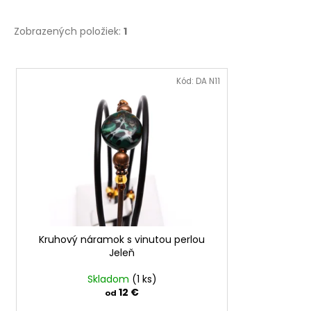
Zobrazených položiek:
1
V
ý
Kód:
DA N11
p
i
s
p
r
o
d
u
Kruhový náramok s vinutou perlou
k
Jeleň
t
o
Skladom
(1 ks)
12 €
od
v