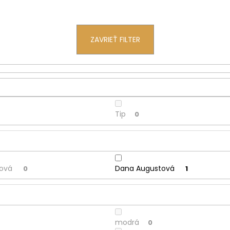
ZAVRIEŤ FILTER
Tip
0
cová
Dana Augustová
0
1
modrá
0