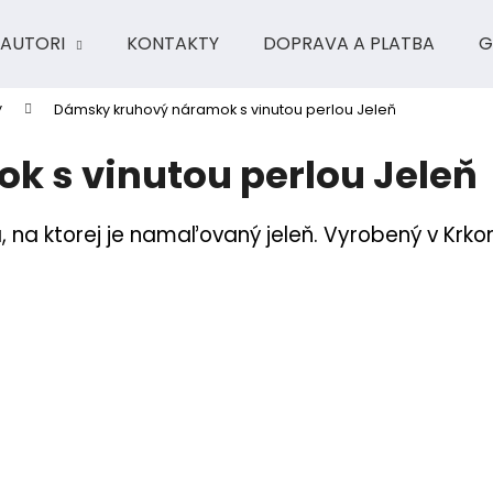
AUTORI
KONTAKTY
DOPRAVA A PLATBA
G
y
Dámsky kruhový náramok s vinutou perlou Jeleň
Čo potrebujete nájsť?
 s vinutou perlou Jeleň
HĽADAŤ
a, na ktorej je namaľovaný jeleň. Vyrobený v Krk
Odporúčame