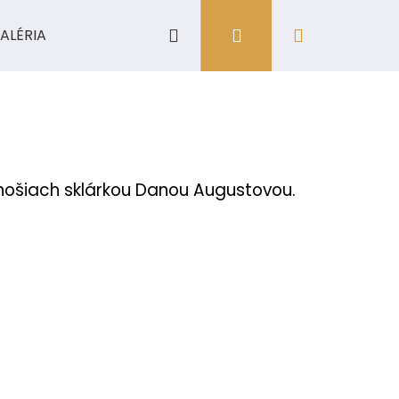
Hľadať
Prihlásenie
Nákupný
ALÉRIA
košík
onošiach sklárkou Danou Augustovou.