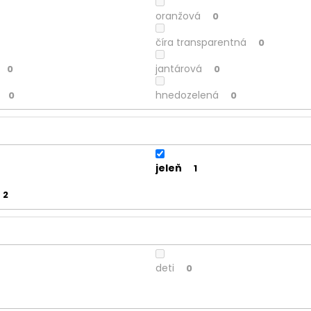
oranžová
0
číra transparentná
0
jantárová
0
0
hnedozelená
0
0
jeleň
1
2
deti
0