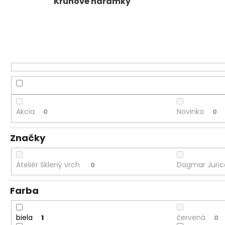
Kruhové náramky
Akcia
Novinka
0
0
Značky
Ateliér Sklený vrch
Dagmar Juri
0
Farba
biela
červená
1
0