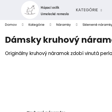
K
Prejsť
na
o
KATEGÓRIE
obsah
Späť
Späť
š
do
do
í
Domov
Kategórie
Náramky
Sklenené náramk
k
obchodu
obchodu
Dámsky kruhový náramok
Originálny kruhový náramok zdobí vinutá perl