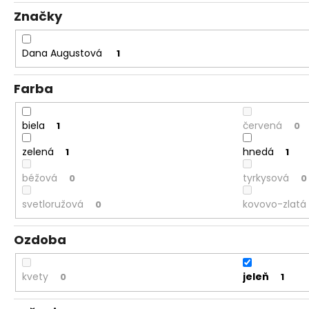
Značky
Dana Augustová
1
Farba
biela
červená
1
0
zelená
hnedá
1
1
béžová
tyrkysová
0
0
svetloružová
kovovo-zlatá
0
Ozdoba
kvety
jeleň
0
1