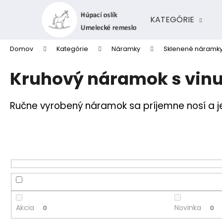
K
Prejsť
na
o
KATEGÓRIE
obsah
Späť
Späť
š
do
do
í
Domov
Kategórie
Náramky
Sklenené náramk
k
obchodu
obchodu
Kruhový náramok s vinu
Ručne vyrobený náramok sa príjemne nosí a je
Akcia
Novinka
0
0