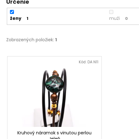
Určenie
ženy
muži
1
0
Zobrazených položiek:
1
V
ý
Kód:
DA N11
p
i
s
p
r
o
d
u
Kruhový náramok s vinutou perlou
k
Jeleň