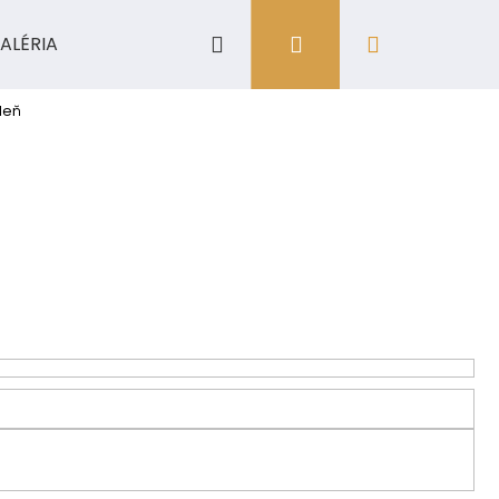
Hľadať
Prihlásenie
Nákupný
ALÉRIA
košík
leň