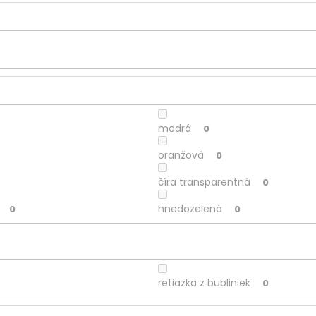
modrá
0
oranžová
0
číra transparentná
0
hnedozelená
0
0
retiazka z bubliniek
0