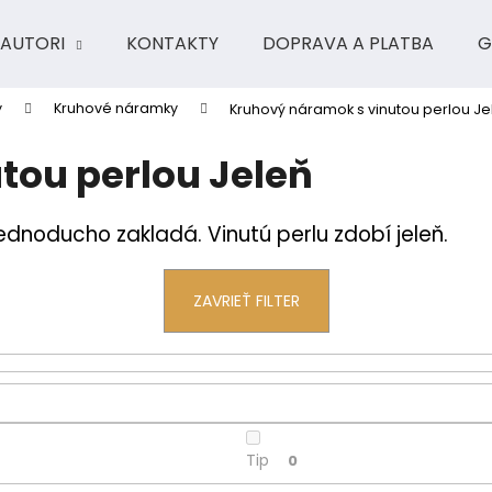
AUTORI
KONTAKTY
DOPRAVA A PLATBA
G
y
Kruhové náramky
Kruhový náramok s vinutou perlou Je
Čo potrebujete nájsť?
tou perlou Jeleň
HĽADAŤ
dnoducho zakladá. Vinutú perlu zdobí jeleň.
Odporúčame
ZAVRIEŤ FILTER
Tip
0