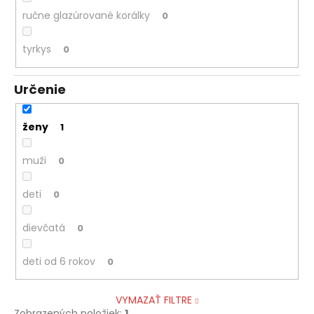
ručne glazúrované korálky
0
tyrkys
0
Určenie
ženy
1
muži
0
deti
0
dievčatá
0
deti od 6 rokov
0
VYMAZAŤ FILTRE
Zobrazených položiek:
1