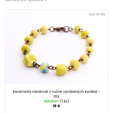
V
Kód:
AL N12
ý
p
i
s
p
r
o
d
u
k
t
o
Keramický náramok z ručne vyrobených korálok -
v
žltý
Skladom
(1 ks)
15 €