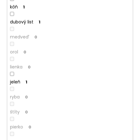
kôň
1
dubový list
1
medveď
0
orol
0
lienka
0
jeleň
1
ryba
0
štíty
0
pierko
0