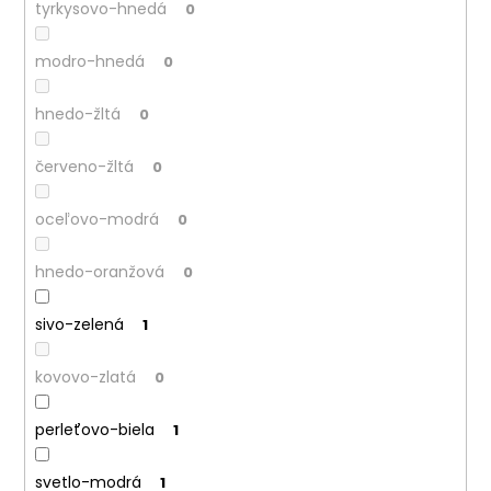
tyrkysovo-hnedá
0
modro-hnedá
0
hnedo-žltá
0
červeno-žltá
0
oceľovo-modrá
0
hnedo-oranžová
0
sivo-zelená
1
kovovo-zlatá
0
perleťovo-biela
1
svetlo-modrá
1