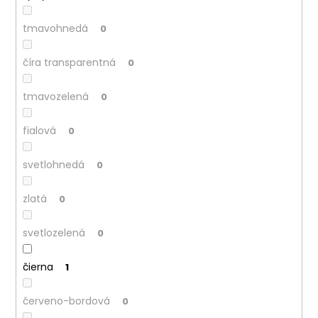
tmavohnedá
0
číra transparentná
0
tmavozelená
0
fialová
0
svetlohnedá
0
zlatá
0
svetlozelená
0
čierna
1
červeno-bordová
0