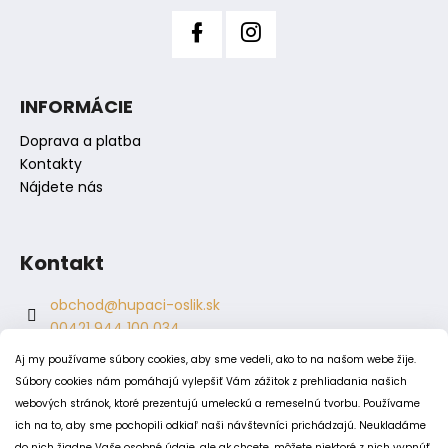
ý
p
i
s
INFORMÁCIE
u
Doprava a platba
Kontakty
Nájdete nás
Kontakt
obchod
@
hupaci-oslik.sk
00421 944 100 034
00421 944 904 704
Aj my používame súbory cookies, aby sme vedeli, ako to na našom webe žije.
hupaci.oslik
Súbory cookies nám pomáhajú vylepšiť Vám zážitok z prehliadania našich
dagmar.juricova
webových stránok, ktoré prezentujú umeleckú a remeselnú tvorbu. Používame
ich na to, aby sme pochopili odkiaľ naši návštevníci prichádzajú. Neukladáme
do nich žiadne Vaše osobné údaje, ale ak chcete, môžete niektoré z nich vypnúť.