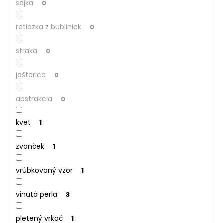
sojka
0
retiazka z bubliniek
0
straka
0
jašterica
0
abstrakcia
0
kvet
1
zvonček
1
vrúbkovaný vzor
1
vinutá perla
3
pletený vrkoč
1