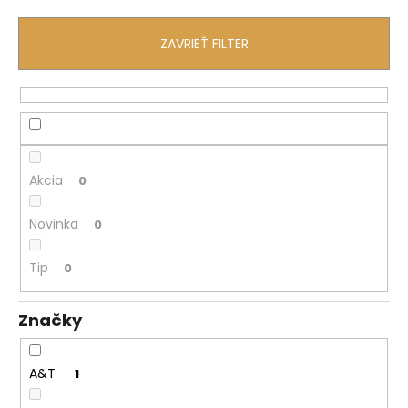
č
a
m
ZAVRIEŤ FILTER
e
Akcia
0
Novinka
0
Tip
0
Značky
A&T
1