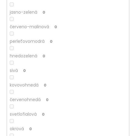
jasno-zelená
0
červeno-malinová
0
perleťovomodrá
0
hnedozelená
0
sivá
0
kovovohnedá
0
červenohnedá
0
svetlofialová
0
okrová
0