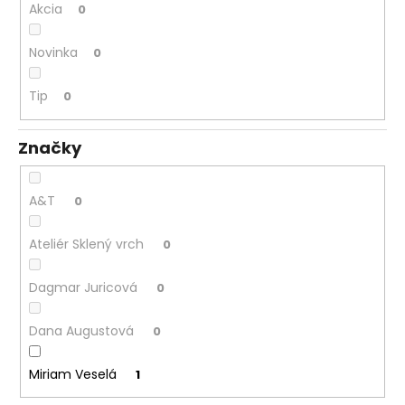
č
Akcia
0
a
m
Novinka
0
e
Tip
0
Značky
A&T
0
Ateliér Sklený vrch
0
Dagmar Juricová
0
Dana Augustová
0
Miriam Veselá
1