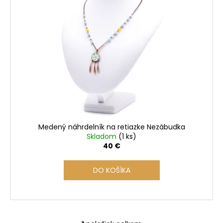
i
s
p
r
o
d
u
k
t
o
Medený náhrdelník na retiazke Nezábudka
v
Skladom
(1 ks)
40 €
DO KOŠÍKA