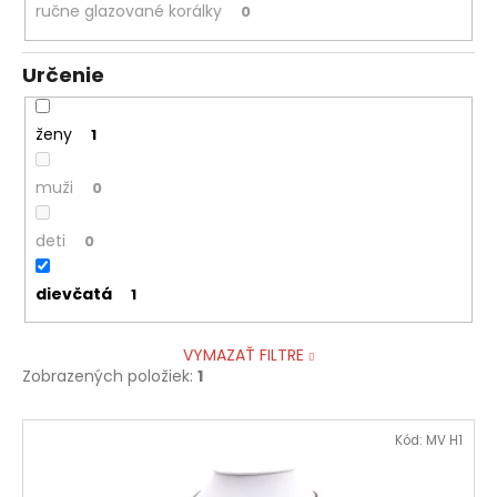
ručne glazované korálky
0
Určenie
ženy
1
muži
0
deti
0
dievčatá
1
VYMAZAŤ FILTRE
Zobrazených položiek:
1
V
Kód:
MV H1
ý
p