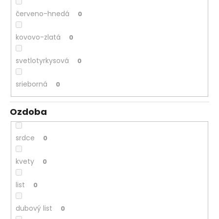
červeno-hnedá
0
kovovo-zlatá
0
svetlotyrkysová
0
srieborná
0
Ozdoba
srdce
0
kvety
0
list
0
dubový list
0