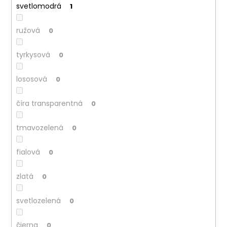
svetlomodrá
1
ružová
0
tyrkysová
0
lososová
0
číra transparentná
0
tmavozelená
0
fialová
0
zlatá
0
svetlozelená
0
čierna
0