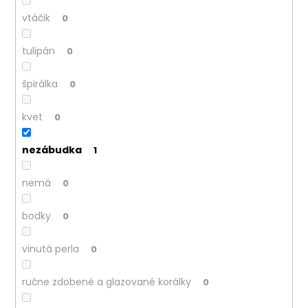
vtáčik
0
tulipán
0
špirálka
0
kvet
0
nezábudka
1
nemá
0
bodky
0
vinutá perla
0
ručne zdobené a glazované korálky
0