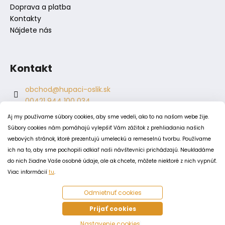
Doprava a platba
Kontakty
Nájdete nás
Kontakt
obchod
@
hupaci-oslik.sk
00421 944 100 034
00421 944 904 704
Aj my používame súbory cookies, aby sme vedeli, ako to na našom webe žije.
hupaci.oslik
Súbory cookies nám pomáhajú vylepšiť Vám zážitok z prehliadania našich
dagmar.juricova
webových stránok, ktoré prezentujú umeleckú a remeselnú tvorbu. Používame
ich na to, aby sme pochopili odkiaľ naši návštevníci prichádzajú. Neukladáme
do nich žiadne Vaše osobné údaje, ale ak chcete, môžete niektoré z nich vypnúť.
PODMIENKY
Viac informácií
tu
.
Obchodné podmienky
Odmietnuť cookies
Odstúpenie od zmluvy
Zásady spracovania a ochrany osobných údajov
Prijať cookies
Zásady používania súborov cookie
Nastavenie cookies