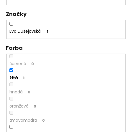
á
Značky
j
s
ť
Eva Dušejovská
1
?
Farba
červená
0
HĽADAŤ
žltá
1
hnedá
0
O
d
p
oranžová
0
o
r
tmavomodrá
0
ú