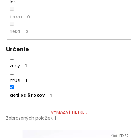
les
1
breza
0
rieka
0
Určenie
ženy
1
muži
1
deti od 6 rokov
1
VYMAZAŤ FILTRE
Zobrazených položiek:
1
V
Kód:
ED Z7