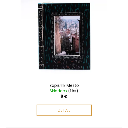
ý
p
i
s
p
r
o
d
u
k
t
o
Zápisník Mesto
v
Skladom
(1 ks)
9 €
DETAIL