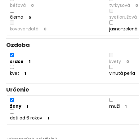
béžová
tyrkysová
0
0
čierna
svetloružová
5
kovovo-zlatá
jasno-zelená
0
Ozdoba
srdce
kvety
1
0
kvet
vinutá perla
1
Určenie
ženy
muži
1
1
deti od 6 rokov
1