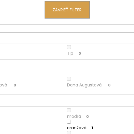
ZAVRIEŤ FILTER
Tip
0
cová
Dana Augustová
0
0
modrá
0
oranžová
1