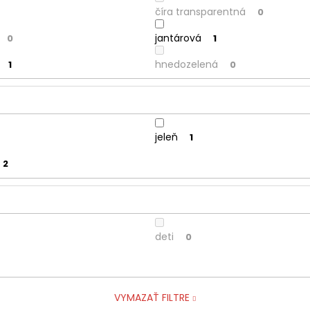
číra transparentná
0
jantárová
0
1
hnedozelená
1
0
jeleň
1
2
deti
0
VYMAZAŤ FILTRE