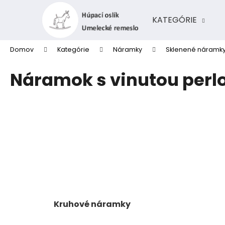
K
Prejsť
na
o
KATEGÓRIE
obsah
Späť
Späť
š
do
do
í
Domov
Kategórie
Náramky
Sklenené náramk
k
obchodu
obchodu
Náramok s vinutou perlo
Kruhové náramky