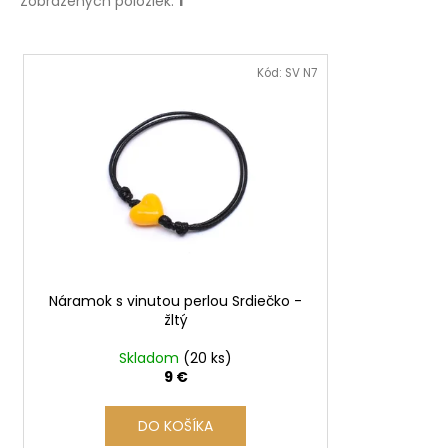
Zobrazených položiek:
1
V
ý
Kód:
SV N7
p
i
s
p
r
o
d
u
Náramok s vinutou perlou Srdiečko -
k
žltý
t
o
Skladom
(20 ks)
9 €
v
DO KOŠÍKA