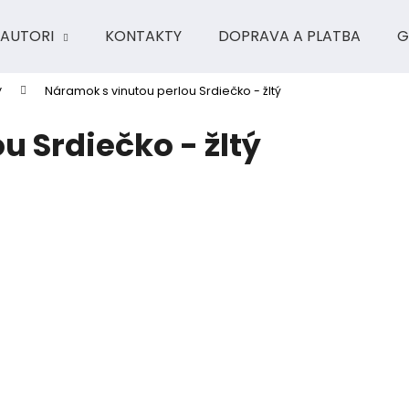
AUTORI
KONTAKTY
DOPRAVA A PLATBA
G
y
Náramok s vinutou perlou Srdiečko - žltý
Čo potrebujete nájsť?
u Srdiečko - žltý
HĽADAŤ
Odporúčame