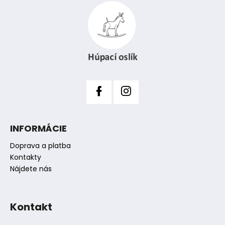
e
p
p
ä
r
t
v
i
k
y
e
v
ý
p
i
s
INFORMÁCIE
u
Doprava a platba
Kontakty
Nájdete nás
Kontakt