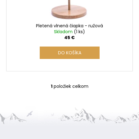
u
k
t
o
Pletená vlnená čiapka - ružová
v
Skladom
(1 ks)
45 €
DO KOŠÍKA
1
položiek celkom
O
v
l
á
d
a
Z
c
i
á