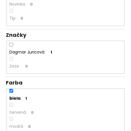
č
Novinka
0
a
m
Tip
0
e
Značky
Dagmar Juricová
1
Zeze
0
Farba
biela
1
červená
0
modrá
0