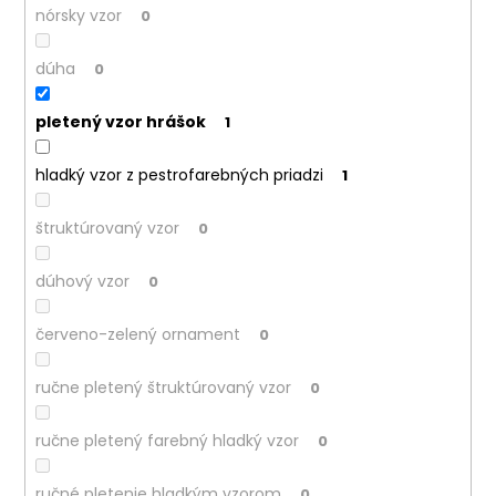
nórsky vzor
0
dúha
0
pletený vzor hrášok
1
hladký vzor z pestrofarebných priadzi
1
štruktúrovaný vzor
0
dúhový vzor
0
červeno-zelený ornament
0
ručne pletený štruktúrovaný vzor
0
ručne pletený farebný hladký vzor
0
ručné pletenie hladkým vzorom
0