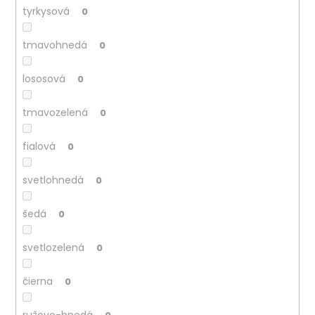
tyrkysová
0
tmavohnedá
0
lososová
0
tmavozelená
0
fialová
0
svetlohnedá
0
šedá
0
svetlozelená
0
čierna
0
ružovo-hnedá