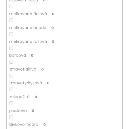
0
melírovaná fialová
0
melírovaná hnedá
0
melírovaná ružová
0
bordová
0
tmavofialová
0
tmavotyrkysová
0
zelenožltá
0
piesková
0
slivkovomodrá
0