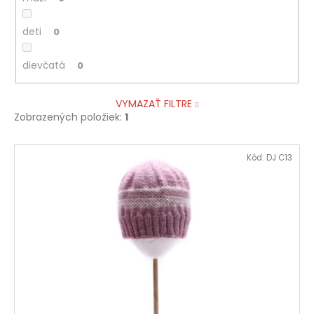
deti
0
dievčatá
0
VYMAZAŤ FILTRE
Zobrazených položiek:
1
V
Kód:
DJ C13
ý
p
i
s
p
r
o
d