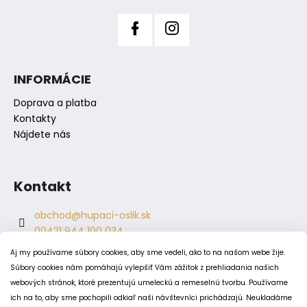
č
a
m
e
INFORMÁCIE
Doprava a platba
Kontakty
Nájdete nás
Kontakt
obchod
@
hupaci-oslik.sk
00421 944 100 034
00421 944 904 704
Aj my používame súbory cookies, aby sme vedeli, ako to na našom webe žije.
hupaci.oslik
Súbory cookies nám pomáhajú vylepšiť Vám zážitok z prehliadania našich
dagmar.juricova
webových stránok, ktoré prezentujú umeleckú a remeselnú tvorbu. Používame
ich na to, aby sme pochopili odkiaľ naši návštevníci prichádzajú. Neukladáme