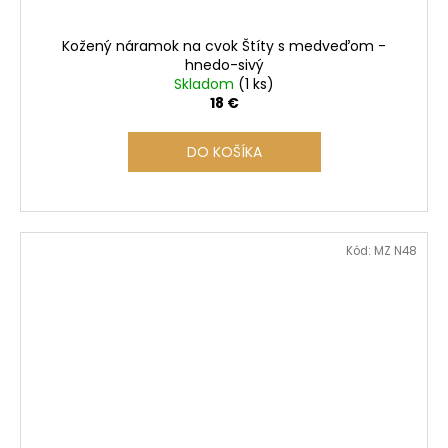
Kožený náramok na cvok Štíty s medveďom -
hnedo-sivý
Skladom
(1 ks)
18 €
DO KOŠÍKA
Kód:
MZ N48