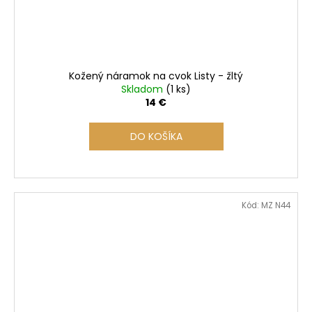
Kožený náramok na cvok Listy - žltý
Skladom
(1 ks)
14 €
DO KOŠÍKA
Kód:
MZ N44