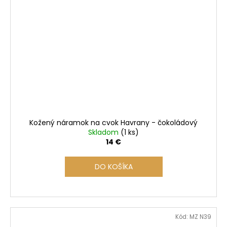
Kožený náramok na cvok Havrany - čokoládový
Skladom
(1 ks)
14 €
DO KOŠÍKA
Kód:
MZ N39