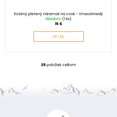
Kožený pletený náramok na cvok - tmavohnedý
Skladom
(1 ks)
15 €
DETAIL
25
položiek celkom
O
v
l
á
d
a
Z
c
i
á
e
p