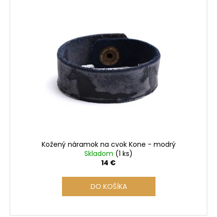
ý
á
p
j
i
s
s
ť
p
?
r
o
d
u
HĽADAŤ
k
t
o
Kožený náramok na cvok Kone - modrý
O
v
Skladom
(1 ks)
14 €
d
p
o
DO KOŠÍKA
r
ú