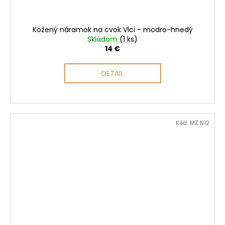
Kožený náramok na cvok Vlci - modro-hnedý
Skladom
(1 ks)
14 €
DETAIL
Kód:
MZ N12