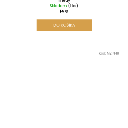
hnedý
Skladom
(1 ks)
14 €
DO KOŠÍKA
Kód:
MZ N49