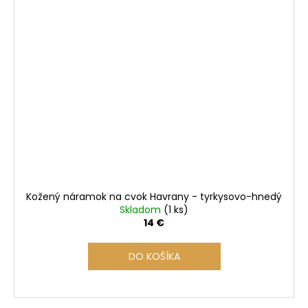
Kožený náramok na cvok Havrany - tyrkysovo-hnedý
Skladom
(1 ks)
14 €
DO KOŠÍKA