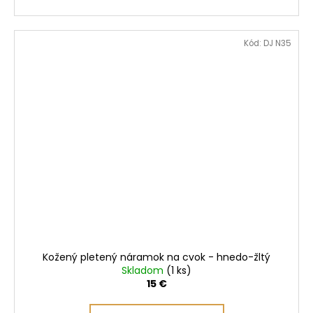
Kód:
DJ N35
Kožený pletený náramok na cvok - hnedo-žltý
Skladom
(1 ks)
15 €