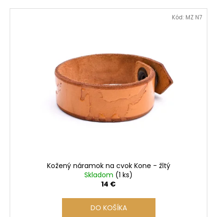
č
a
Kód:
MZ N7
m
e
Kožený náramok na cvok Kone - žltý
Skladom
(1 ks)
14 €
DO KOŠÍKA