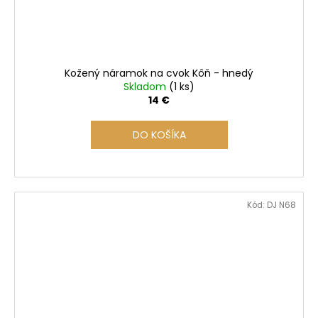
Kožený náramok na cvok Kôň - hnedý
Skladom
(1 ks)
14 €
DO KOŠÍKA
Kód:
DJ N68