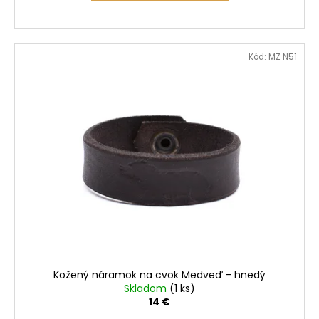
Kód:
MZ N51
Kožený náramok na cvok Medveď - hnedý
Skladom
(1 ks)
14 €