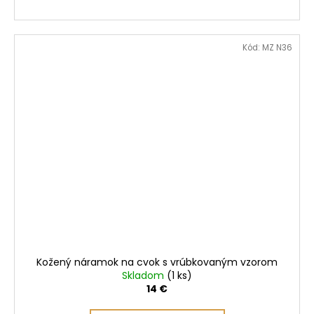
Kód:
MZ N36
Kožený náramok na cvok s vrúbkovaným vzorom
Skladom
(1 ks)
14 €