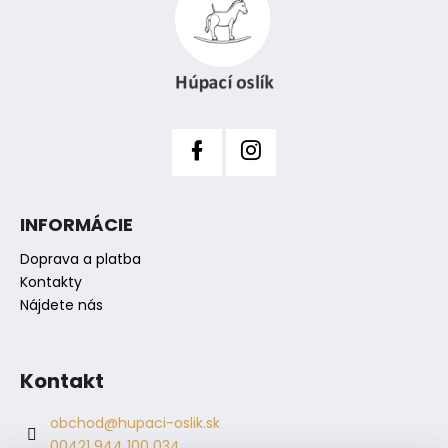
p
ä
r
t
v
i
k
y
e
v
ý
p
i
s
INFORMÁCIE
u
Doprava a platba
Kontakty
Nájdete nás
Kontakt
obchod
@
hupaci-oslik.sk
00421 944 100 034