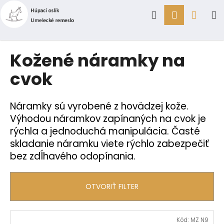
K
Prejsť
Hľadať
Prihlásen
Náku
M
na
o
obsah
Späť
Späť
š
í
košík
Č
Kožené náramky na
k
o
cvok
p
o
t
Náramky sú vyrobené z hovädzej kože.
r
Výhodou náramkov zapínaných na cvok je
rýchla a jednoduchá manipulácia. Časté
e
skladanie náramku viete rýchlo zabezpečiť
b
bez zdĺhavého odopínania.
u
j
e
OTVORIŤ FILTER
t
e
V
n
Kód:
MZ N9