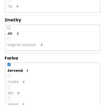
á
Tip
0
j
s
Značky
ť
?
ARI
1
Dagmar Juricová
0
HĽADAŤ
Farba
červená
1
O
d
modrá
0
p
o
žltá
0
r
ú
zelená
0