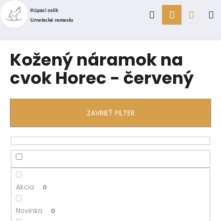
K
Prejsť
Hľadať
Prihlásen
Náku
M
na
o
obsah
Späť
Späť
š
í
košík
Č
Kožený náramok na
k
o
cvok Horec - červený
p
o
t
ZAVRIEŤ FILTER
r
e
b
u
j
e
Akcia
0
t
e
Novinka
0
n