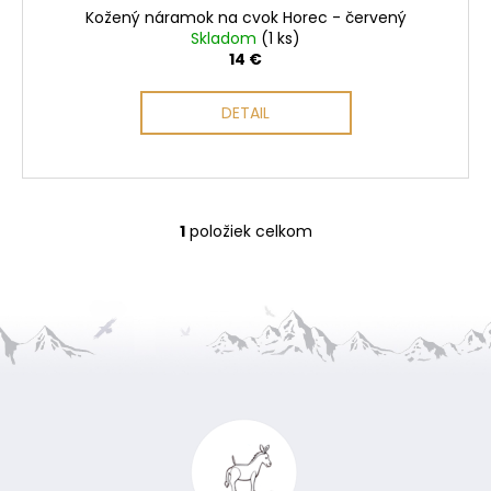
o
Kožený náramok na cvok Horec - červený
v
Skladom
(1 ks)
14 €
DETAIL
1
položiek celkom
O
v
l
á
d
a
Z
c
i
á
e
p
p
ä
r