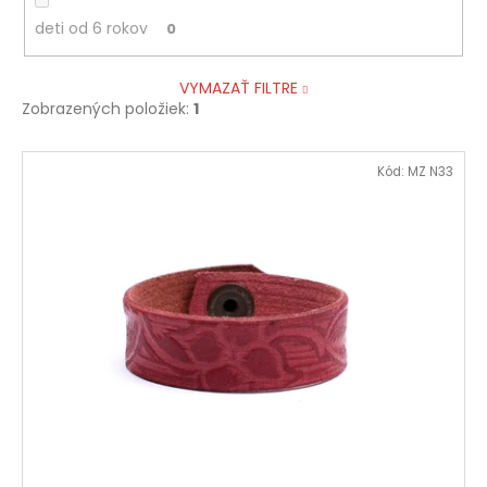
deti od 6 rokov
0
VYMAZAŤ FILTRE
Zobrazených položiek:
1
V
Kód:
MZ N33
ý
p
i
s
p
r
o
d
u
k
t