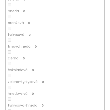
č
a
m
hnedá
0
e
oranžová
0
tyrkysová
0
tmavohnedá
0
čierna
0
čokoládová
0
zeleno-tyrkysová
0
hnedo-sivá
0
tyrkysovo-hnedá
0