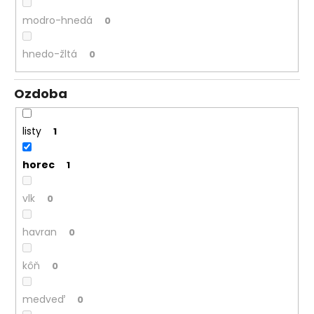
modro-hnedá
0
hnedo-žltá
0
Ozdoba
listy
1
horec
1
vlk
0
havran
0
kôň
0
medveď
0