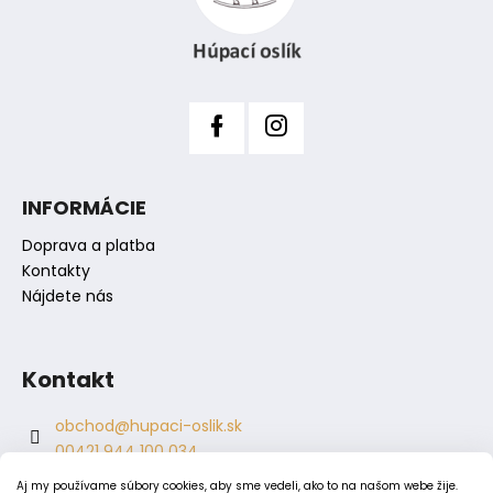
t
v
i
k
y
e
v
ý
p
i
s
INFORMÁCIE
u
Doprava a platba
Kontakty
Nájdete nás
Kontakt
obchod
@
hupaci-oslik.sk
00421 944 100 034
00421 944 904 704
Aj my používame súbory cookies, aby sme vedeli, ako to na našom webe žije.