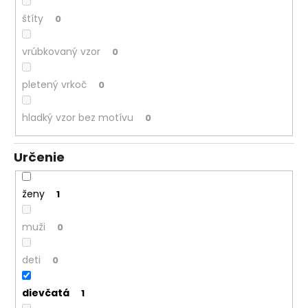
štíty
0
vrúbkovaný vzor
0
pletený vrkoč
0
hladký vzor bez motívu
0
Určenie
ženy
1
muži
0
deti
0
dievčatá
1