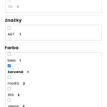
á
Tip
0
j
s
Značky
ť
?
A&T
1
Farba
HĽADAŤ
biela
1
červená
1
O
d
modrá
2
p
o
žltá
2
r
ú
zelená
3