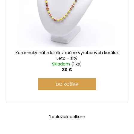
r
o
d
u
k
t
o
Keramický náhrdelník z ručne vyrobených korálok
v
Leto - žltý
Skladom
(1 ks)
30 €
DO KOŠÍKA
1
položiek celkom
O
v
l