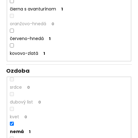
čierna s avanturínom
1
oranžovo-hnedá
0
červeno-hnedá
1
kovovo-zlatá
1
Ozdoba
srdce
0
dubový list
0
kvet
0
nemá
1