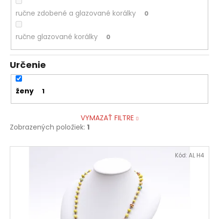
ručne zdobené a glazované korálky
0
ručne glazované korálky
0
Určenie
ženy
1
VYMAZAŤ FILTRE
Zobrazených položiek:
1
V
Kód:
AL H4
ý
p
i
s
p