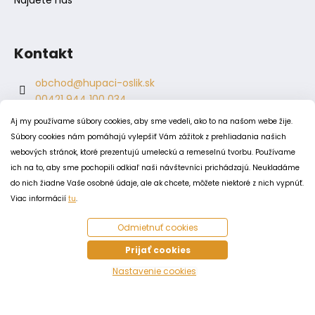
Kontakt
obchod
@
hupaci-oslik.sk
00421 944 100 034
00421 944 904 704
Aj my používame súbory cookies, aby sme vedeli, ako to na našom webe žije.
hupaci.oslik
Súbory cookies nám pomáhajú vylepšiť Vám zážitok z prehliadania našich
dagmar.juricova
webových stránok, ktoré prezentujú umeleckú a remeselnú tvorbu. Používame
ich na to, aby sme pochopili odkiaľ naši návštevníci prichádzajú. Neukladáme
do nich žiadne Vaše osobné údaje, ale ak chcete, môžete niektoré z nich vypnúť.
PODMIENKY
Viac informácií
tu
.
Obchodné podmienky
Odmietnuť cookies
Odstúpenie od zmluvy
Zásady spracovania a ochrany osobných údajov
Prijať cookies
Zásady používania súborov cookie
Nastavenie cookies
Vytvoril Shoptet