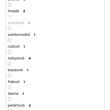
č
a
m
hnedá
2
e
oranžová
0
svetlomodrá
1
ružová
1
tyrkysová
4
lososová
1
fialová
1
čierna
1
perleťová
2