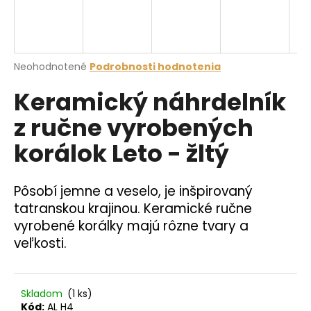
á
j
s
Priemerné
Neohodnotené
Podrobnosti hodnotenia
ť
hodnotenie
?
Keramický náhrdelník
produktu
je
z ručne vyrobených
0,0
z
korálok Leto - žltý
5
hviezdičiek.
HĽADAŤ
Pôsobí jemne a veselo, je inšpirovaný
tatranskou krajinou. Keramické ručne
O
vyrobené korálky majú rôzne tvary a
d
veľkosti.
p
o
r
Skladom
(1 ks)
ú
Kód:
AL H4