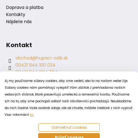
Doprava a platba
Kontakty
Nájdete nás
Kontakt
obchod
@
hupaci-oslik.sk
00421 944 100 034
00421 944 904 704
hupaci.oslik
Aj my používame súbory cookies, aby sme vedeli, ako to na našom webe žije.
dagmar.juricova
Súbory cookies nám pomáhajú vylepšiť Vám zážitok z prehliadania našich
webových stránok, ktoré prezentujú umeleckú a remeselnú tvorbu. Používame
ich na to, aby sme pochopili odkiaľ naši návštevníci prichádzajú. Neukladáme
PODMIENKY
do nich žiadne Vaše osobné údaje, ale ak chcete, môžete niektoré z nich vypnúť.
Obchodné podmienky
Viac informácií
tu
.
Odstúpenie od zmluvy
Odmietnuť cookies
Zásady spracovania a ochrany osobných údajov
Zásady používania súborov cookie
Prijať cookies