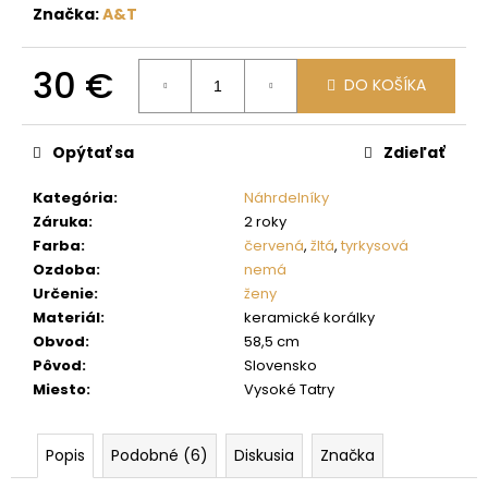
č
Značka:
A&T
a
m
e
30 €
DO KOŠÍKA
Jednotková
cena:
Opýtať sa
Zdieľať
Kategória
:
Náhrdelníky
Záruka
:
2 roky
Farba
:
červená
,
žltá
,
tyrkysová
Ozdoba
:
nemá
Určenie
:
ženy
Materiál
:
keramické korálky
Obvod
:
58,5 cm
Pôvod
:
Slovensko
Miesto
:
Vysoké Tatry
Popis
Podobné (6)
Diskusia
Značka